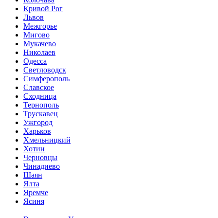
Кривой Рог
Львов
Межгорье
Мигово
Мукачево
Николаев
Одесса
Светловодск
Симферополь
Славское
Сходница
Тернополь
Трускавец
Ужгород
Харьков
Хмельницкий
Хотин
Черновцы
Чинадиево
Шаян
Ялта
Яремче
Ясиня