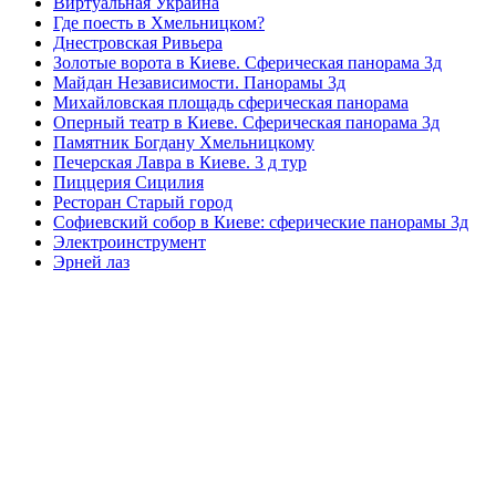
Виртуальная Украина
Где поесть в Хмельницком?
Днестровская Ривьера
Золотые ворота в Киеве. Сферическая панорама 3д
Майдан Независимости. Панорамы 3д
Михайловская площадь сферическая панорама
Оперный театр в Киеве. Сферическая панорама 3д
Памятник Богдану Хмельницкому
Печерская Лавра в Киеве. 3 д тур
Пиццерия Сицилия
Ресторан Старый город
Софиевский собор в Киеве: сферические панорамы 3д
Электроинструмент
Эрней лаз