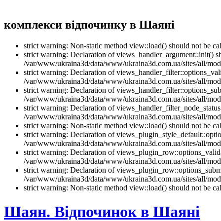
комплекси відпочинку в Шаяні
strict warning: Non-static method view::load() should not be 
strict warning: Declaration of views_handler_argument::init() 
/var/www/ukraina3d/data/www/ukraina3d.com.ua/sites/all/modu
strict warning: Declaration of views_handler_filter::options_v
/var/www/ukraina3d/data/www/ukraina3d.com.ua/sites/all/modul
strict warning: Declaration of views_handler_filter::options_s
/var/www/ukraina3d/data/www/ukraina3d.com.ua/sites/all/modul
strict warning: Declaration of views_handler_filter_node_stat
/var/www/ukraina3d/data/www/ukraina3d.com.ua/sites/all/modul
strict warning: Non-static method view::load() should not be 
strict warning: Declaration of views_plugin_style_default::opti
/var/www/ukraina3d/data/www/ukraina3d.com.ua/sites/all/modul
strict warning: Declaration of views_plugin_row::options_vali
/var/www/ukraina3d/data/www/ukraina3d.com.ua/sites/all/modu
strict warning: Declaration of views_plugin_row::options_sub
/var/www/ukraina3d/data/www/ukraina3d.com.ua/sites/all/modu
strict warning: Non-static method view::load() should not be 
Шаян. Відпочинок в Шаяні