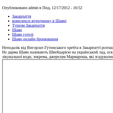
Опубликовано admin в Пнд, 12/17/2012 - 16:52
Закарпаття
комплекси відпочинку в Шаяні
Туризм Закарпаття
Шаян
Шаян готелі
Шаян онлайн бронювання
Неподалік від Вигорлат-Гутинського хребта в Закарпатті розт
Не дарма Шаян називають Швейцарією на український лад, оскі
лікувальної води, зокрема, джерелам Мармароша, які згадувалис