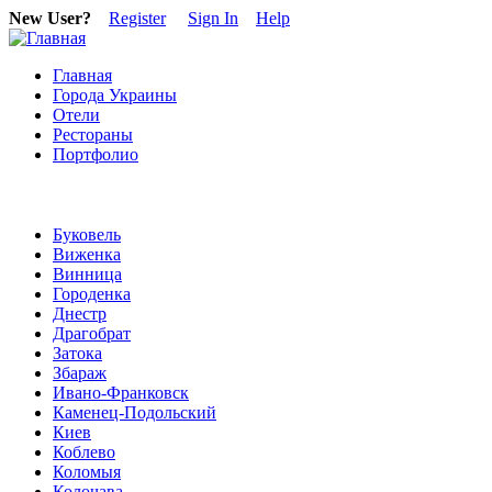
New User?
Register
Sign In
Help
Главная
Города Украины
Отели
Рестораны
Портфолио
Буковель
Виженка
Винница
Городенка
Днестр
Драгобрат
Затока
Збараж
Ивано-Франковск
Каменец-Подольский
Киев
Коблево
Коломыя
Колочава