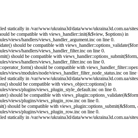
called statically in /var/www/ukraina3d/data/www/ukraina3d.com.ua/site
should be compatible with views_handler::init(&$view, $options) in
les/views/handlers/views_handler_argument.inc on line 0.
alidate() should be compatible with views_handler::options_validate($fo
es/views/handlers/views_handler_filter.inc on line 0.
ubmit() should be compatible with views_handler::options_submit($form
es/views/handlers/views_handler_filter.inc on line 0.
us::operator_form() should be compatible with views_handler_filter::op
es/views/modules/node/views_handler_filter_node_status.inc on line 
called statically in /var/www/ukraina3d/data/www/ukraina3d.com.ua/site
ons() should be compatible with views_object::options() in
es/views/plugins/views_plugin_style_default.inc on line 0.
date() should be compatible with views_plugin::options_validate(&$for
les/views/plugins/views_plugin_row.inc on line 0.
mit() should be compatible with views_plugin::options_submit(&$form, 
les/views/plugins/views_plugin_row.inc on line 0.
called statically in /var/www/ukraina3d/data/www/ukraina3d.com.ua/site