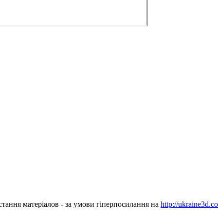
стання матеріалов - за умови гіперпосилання на
http://ukraine3d.c