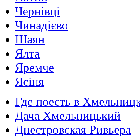
Чернівці
Чинадієво
Шаян
Ялта
Яремче
Ясіня
Где поесть в Хмельниц
Дача Хмельницький
Днестровская Ривьера