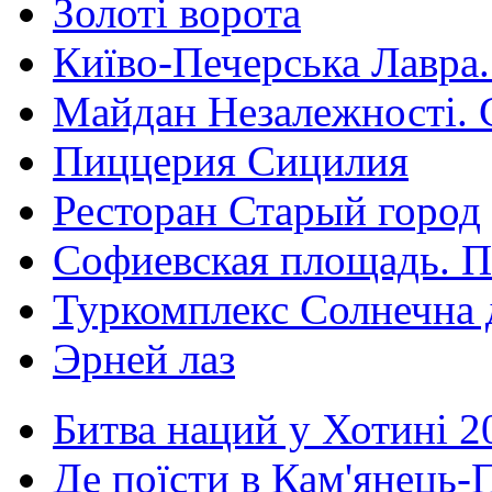
Золоті ворота
Київо-Печерська Лавра.
Майдан Незалежності. 
Пиццерия Сицилия
Ресторан Старый город
Софиевская площадь. П
Туркомплекс Солнечна 
Эрней лаз
Битва наций у Хотині 2
Де поїсти в Кам'янець-