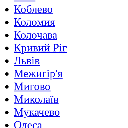
Коблево
Коломия
Колочава
Кривий Ріг
Львів
Межигір'я
Мигово
Миколаїв
Мукачево
Одеса