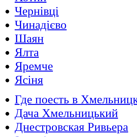
Чернівці
Чинадієво
Шаян
Ялта
Яремче
Ясіня
Где поесть в Хмельниц
Дача Хмельницький
Днестровская Ривьера