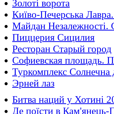
Золоті ворота
Київо-Печерська Лавра.
Майдан Незалежності. 
Пиццерия Сицилия
Ресторан Старый город
Софиевская площадь. П
Туркомплекс Солнечна 
Эрней лаз
Битва наций у Хотині 2
Де поїсти в Кам'янець-