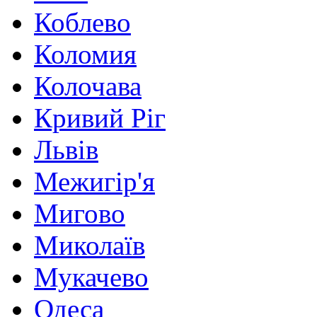
Коблево
Коломия
Колочава
Кривий Ріг
Львів
Межигір'я
Мигово
Миколаїв
Мукачево
Одеса