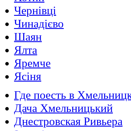
Чернівці
Чинадієво
Шаян
Ялта
Яремче
Ясіня
Где поесть в Хмельниц
Дача Хмельницький
Днестровская Ривьера