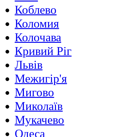
Коблево
Коломия
Колочава
Кривий Ріг
Львів
Межигір'я
Мигово
Миколаїв
Мукачево
Одеса