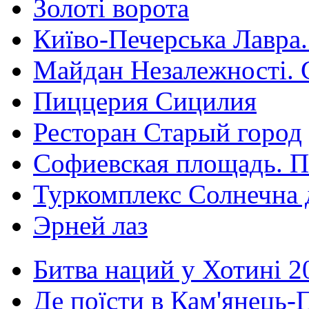
Золоті ворота
Київо-Печерська Лавра.
Майдан Незалежності. 
Пиццерия Сицилия
Ресторан Старый город
Софиевская площадь. П
Туркомплекс Солнечна 
Эрней лаз
Битва наций у Хотині 2
Де поїсти в Кам'янець-