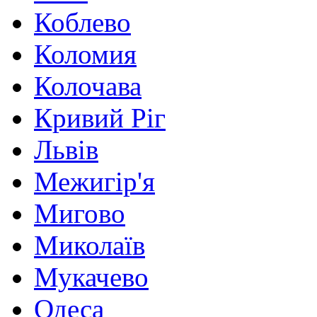
Коблево
Коломия
Колочава
Кривий Ріг
Львів
Межигір'я
Мигово
Миколаїв
Мукачево
Одеса