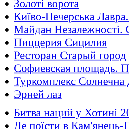
Золоті ворота
Київо-Печерська Лавра.
Майдан Незалежності. 
Пиццерия Сицилия
Ресторан Старый город
Софиевская площадь. П
Туркомплекс Солнечна 
Эрней лаз
Битва наций у Хотині 2
Де поїсти в Кам'янець-