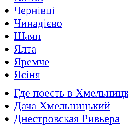
Чернівці
Чинадієво
Шаян
Ялта
Яремче
Ясіня
Где поесть в Хмельниц
Дача Хмельницький
Днестровская Ривьера