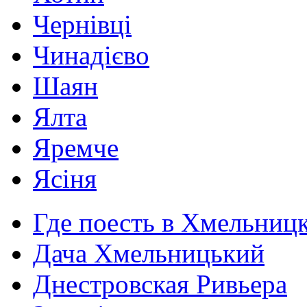
Чернівці
Чинадієво
Шаян
Ялта
Яремче
Ясіня
Где поесть в Хмельниц
Дача Хмельницький
Днестровская Ривьера