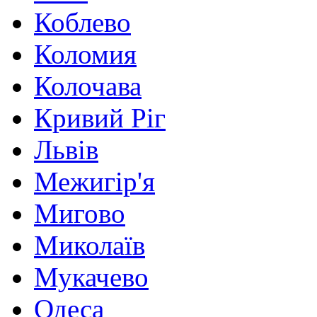
Коблево
Коломия
Колочава
Кривий Ріг
Львів
Межигір'я
Мигово
Миколаїв
Мукачево
Одеса