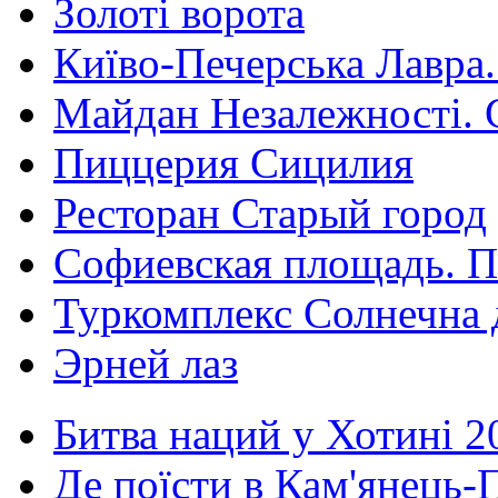
Золоті ворота
Київо-Печерська Лавра.
Майдан Незалежності. 
Пиццерия Сицилия
Ресторан Старый город
Софиевская площадь. П
Туркомплекс Солнечна 
Эрней лаз
Битва наций у Хотині 2
Де поїсти в Кам'янець-