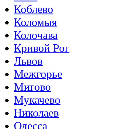
Коблево
Коломыя
Колочава
Кривой Рог
Львов
Межгорье
Мигово
Мукачево
Николаев
Одесса