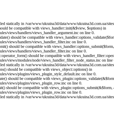
called statically in /var/www/ukraina3d/data/www/ukraina3d.com.ua/site
should be compatible with views_handler::init(&$view, $options) in
les/views/handlers/views_handler_argument.inc on line 0.
alidate() should be compatible with views_handler::options_validate($fo
es/views/handlers/views_handler_filter.inc on line 0.
ubmit() should be compatible with views_handler::options_submit($form
es/views/handlers/views_handler_filter.inc on line 0.
us::operator_form() should be compatible with views_handler_filter::op
es/views/modules/node/views_handler_filter_node_status.inc on line 
called statically in /var/www/ukraina3d/data/www/ukraina3d.com.ua/site
ons() should be compatible with views_object::options() in
es/views/plugins/views_plugin_style_default.inc on line 0.
date() should be compatible with views_plugin::options_validate(&$for
les/views/plugins/views_plugin_row.inc on line 0.
mit() should be compatible with views_plugin::options_submit(&$form, 
les/views/plugins/views_plugin_row.inc on line 0.
called statically in /var/www/ukraina3d/data/www/ukraina3d.com.ua/site