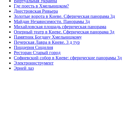
Виртуальная Украина
Где поесть в Хмельницком?
Днестровская Ривьера
Золотые ворота в Киеве. Сферическая панорама 3д
Майдан Независимости. Панорамы 3д
Михайловская площадь сферическая панорама
Оперный театр в Киеве. Сферическая панорама 3д
Памятник Богдану Хмельницкому
Печерская Лавра в Киеве. 3 д тур
Пиццерия Сицилия
Ресторан Старый город
Софиевский собор в Киеве: сферические панорамы 3д
Электроинструмент
Эрней лаз