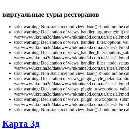
виртуальные туры ресторанов
strict warning: Non-static method view::load() should not be 
strict warning: Declaration of views_handler_argument::init() 
/var/www/ukraina3d/data/www/ukraina3d.com.ua/sites/all/modu
strict warning: Declaration of views_handler_filter::options_v
/var/www/ukraina3d/data/www/ukraina3d.com.ua/sites/all/modul
strict warning: Declaration of views_handler_filter::options_s
/var/www/ukraina3d/data/www/ukraina3d.com.ua/sites/all/modul
strict warning: Declaration of views_handler_filter_node_stat
/var/www/ukraina3d/data/www/ukraina3d.com.ua/sites/all/modul
strict warning: Non-static method view::load() should not be 
strict warning: Declaration of views_plugin_style_default::opti
/var/www/ukraina3d/data/www/ukraina3d.com.ua/sites/all/modul
strict warning: Declaration of views_plugin_row::options_vali
/var/www/ukraina3d/data/www/ukraina3d.com.ua/sites/all/modu
strict warning: Declaration of views_plugin_row::options_sub
/var/www/ukraina3d/data/www/ukraina3d.com.ua/sites/all/modu
strict warning: Non-static method view::load() should not be 
Карта 3д