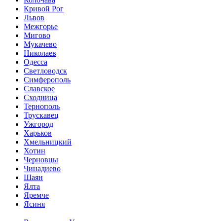
Кривой Рог
Львов
Межгорье
Мигово
Мукачево
Николаев
Одесса
Светловодск
Симферополь
Славское
Сходница
Тернополь
Трускавец
Ужгород
Харьков
Хмельницкий
Хотин
Черновцы
Чинадиево
Шаян
Ялта
Яремче
Ясиня