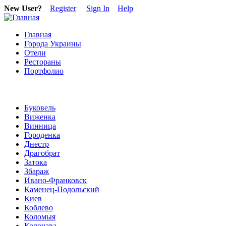
New User?
Register
Sign In
Help
Главная
Города Украины
Отели
Рестораны
Портфолио
Буковель
Виженка
Винница
Городенка
Днестр
Драгобрат
Затока
Збараж
Ивано-Франковск
Каменец-Подольский
Киев
Коблево
Коломыя
Колочава