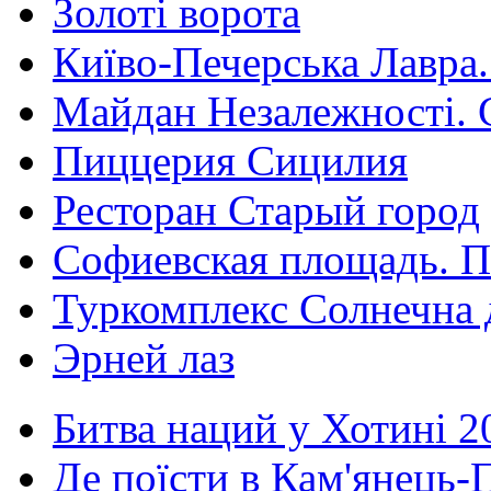
Золоті ворота
Київо-Печерська Лавра.
Майдан Незалежності. 
Пиццерия Сицилия
Ресторан Старый город
Софиевская площадь. П
Туркомплекс Солнечна 
Эрней лаз
Битва наций у Хотині 2
Де поїсти в Кам'янець-