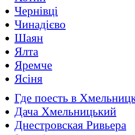
Чернівці
Чинадієво
Шаян
Ялта
Яремче
Ясіня
Где поесть в Хмельниц
Дача Хмельницький
Днестровская Ривьера