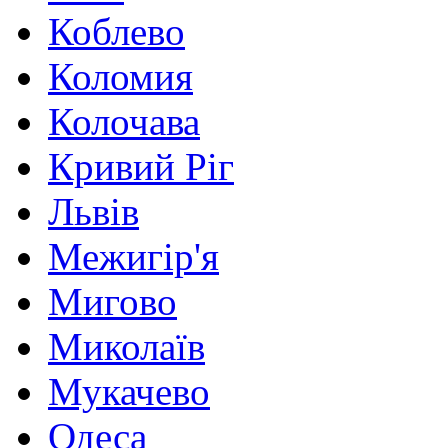
Коблево
Коломия
Колочава
Кривий Ріг
Львів
Межигір'я
Мигово
Миколаїв
Мукачево
Одеса