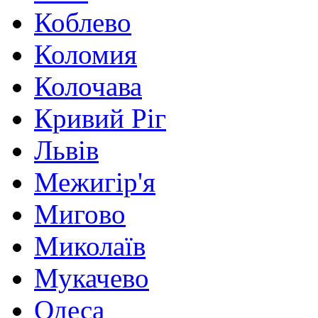
Коблево
Коломия
Колочава
Кривий Ріг
Львів
Межигір'я
Мигово
Миколаїв
Мукачево
Одеса