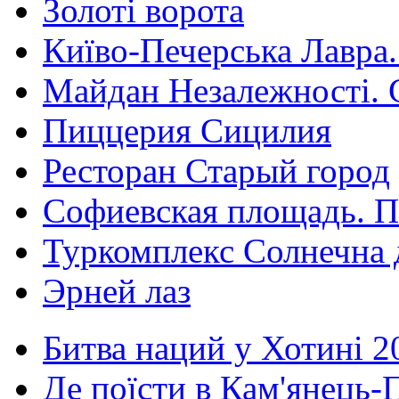
Золоті ворота
Київо-Печерська Лавра.
Майдан Незалежності. 
Пиццерия Сицилия
Ресторан Старый город
Софиевская площадь. П
Туркомплекс Солнечна 
Эрней лаз
Битва наций у Хотині 2
Де поїсти в Кам'янець-