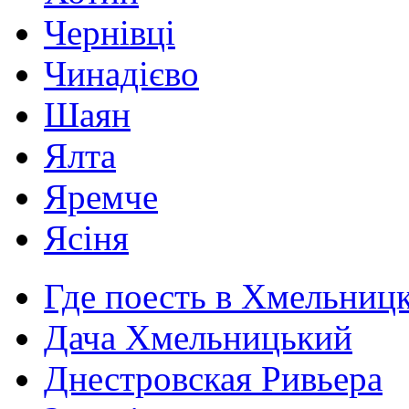
Чернівці
Чинадієво
Шаян
Ялта
Яремче
Ясіня
Где поесть в Хмельниц
Дача Хмельницький
Днестровская Ривьера