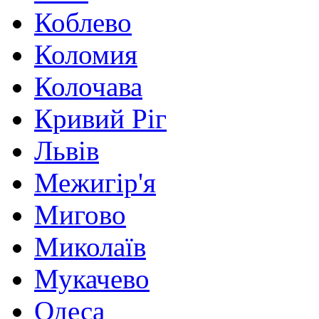
Коблево
Коломия
Колочава
Кривий Ріг
Львів
Межигір'я
Мигово
Миколаїв
Мукачево
Одеса