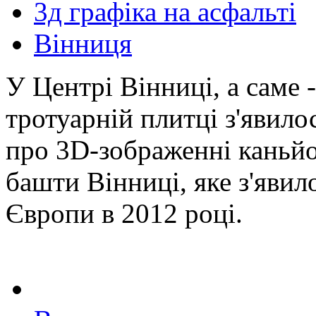
3д графіка на асфальті
Вінниця
У Центрі Вінниці, а саме 
тротуарній плитці з'явило
про 3D-зображенні каньйо
башти Вінниці, яке з'явил
Європи в 2012 році.