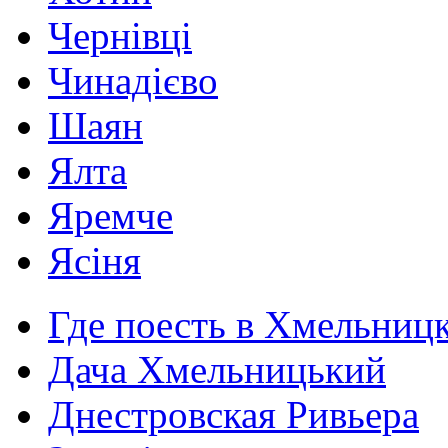
Чернівці
Чинадієво
Шаян
Ялта
Яремче
Ясіня
Где поесть в Хмельниц
Дача Хмельницький
Днестровская Ривьера