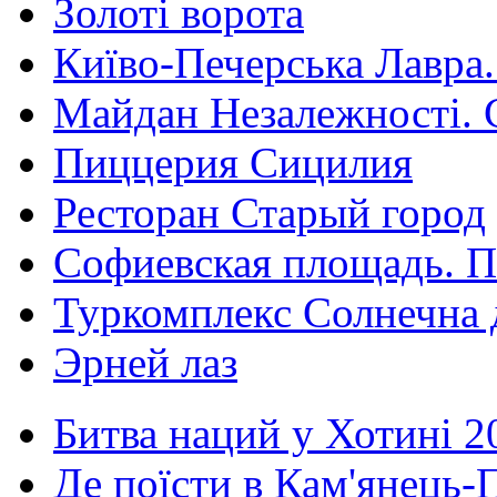
Золоті ворота
Київо-Печерська Лавра.
Майдан Незалежності. 
Пиццерия Сицилия
Ресторан Старый город
Софиевская площадь. П
Туркомплекс Солнечна 
Эрней лаз
Битва наций у Хотині 2
Де поїсти в Кам'янець-