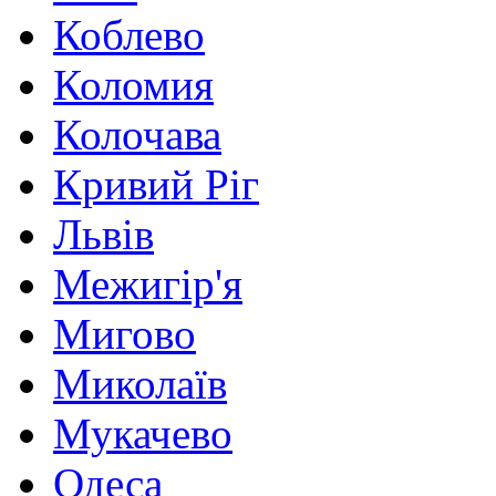
Коблево
Коломия
Колочава
Кривий Ріг
Львів
Межигір'я
Мигово
Миколаїв
Мукачево
Одеса