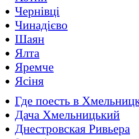
Чернівці
Чинадієво
Шаян
Ялта
Яремче
Ясіня
Где поесть в Хмельниц
Дача Хмельницький
Днестровская Ривьера