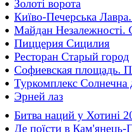
Золоті ворота
Київо-Печерська Лавра.
Майдан Незалежності. 
Пиццерия Сицилия
Ресторан Старый город
Софиевская площадь. П
Туркомплекс Солнечна 
Эрней лаз
Битва наций у Хотині 2
Де поїсти в Кам'янець-