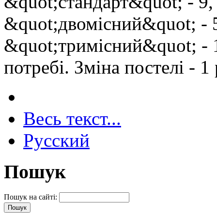
&quot;стандарт&quot; - 9,
&quot;двомісний&quot; - 
&quot;тримісний&quot; - 
потребі. Зміна постелі - 1 
Весь текст...
Русский
Пошук
Пошук на сайті: