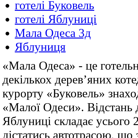
готелі Буковель
готелі Яблуниці
Мала Одеса 3д
Яблуниця
«Мала Одеса» - це готельн
декількох дерев’яних кот
курорту «Буковель» знаход
«Малої Одеси». Відстань 
Яблуниці складає усього 
дістатись автотрасою, що 