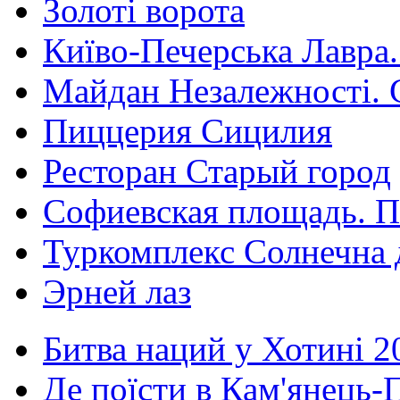
Золоті ворота
Київо-Печерська Лавра.
Майдан Незалежності. 
Пиццерия Сицилия
Ресторан Старый город
Софиевская площадь. П
Туркомплекс Солнечна 
Эрней лаз
Битва наций у Хотині 2
Де поїсти в Кам'янець-