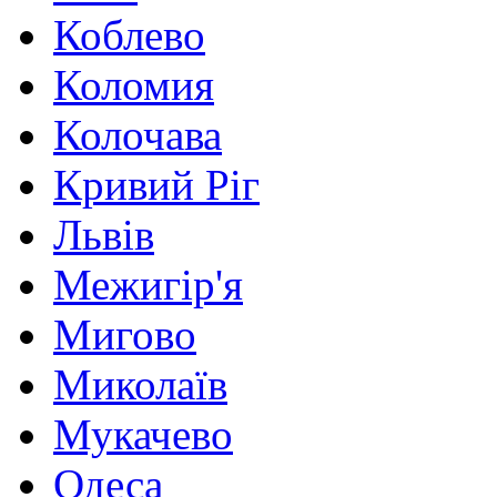
Коблево
Коломия
Колочава
Кривий Ріг
Львів
Межигір'я
Мигово
Миколаїв
Мукачево
Одеса