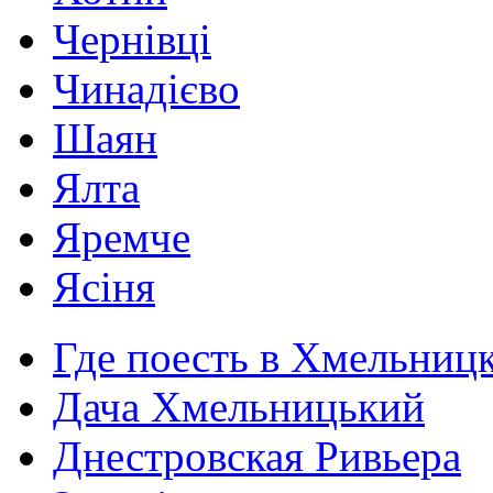
Чернівці
Чинадієво
Шаян
Ялта
Яремче
Ясіня
Где поесть в Хмельниц
Дача Хмельницький
Днестровская Ривьера