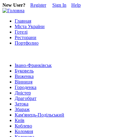
New User?
Register
Sign In
Help
Главная
Міста України
Готелі
Ресторани
Портфолио
Івано-Франківськ
Буковель
Виженка
Вінниця
Городенка
Дністер
Драгобрат
Затока
Збараж
Кам'янець-Подільський
Київ
Коблево
Коломия
Колочава