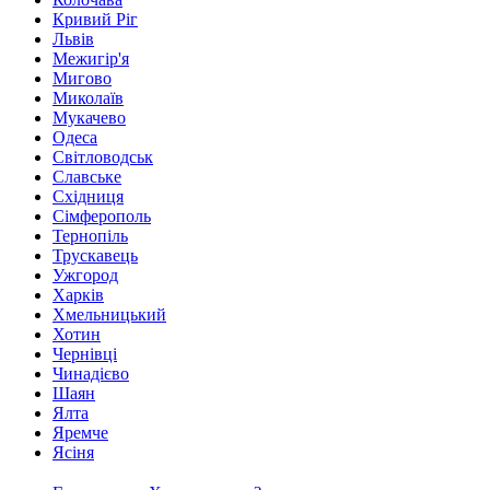
Кривий Ріг
Львів
Межигір'я
Мигово
Миколаїв
Мукачево
Одеса
Світловодськ
Славське
Східниця
Сімферополь
Тернопіль
Трускавець
Ужгород
Харків
Хмельницький
Хотин
Чернівці
Чинадієво
Шаян
Ялта
Яремче
Ясіня