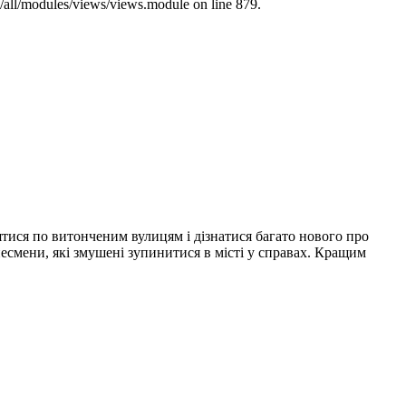
s/all/modules/views/views.module on line 879.
ятися по витонченим вулицям і дізнатися багато нового про
есмени, які змушені зупинитися в місті у справах. Кращим