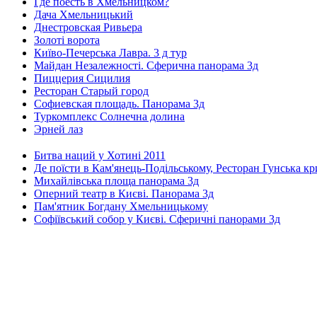
Где поесть в Хмельницком?
Дача Хмельницький
Днестровская Ривьера
Золоті ворота
Київо-Печерська Лавра. 3 д тур
Майдан Незалежності. Сферична панорама 3д
Пиццерия Сицилия
Ресторан Старый город
Софиевская площадь. Панорама 3д
Туркомплекс Солнечна долина
Эрней лаз
Битва наций у Хотині 2011
Де поїсти в Кам'янець-Подільському, Ресторан Гунська к
Михайлівська площа панорама 3д
Оперний театр в Києві. Панорама 3д
Пам'ятник Богдану Хмельницькому
Софіївський собор у Києві. Сферичні панорами 3д