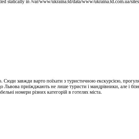
called statically in /var/www/ukraina3d/data/www/ukraina3d.com.ua/site
єю. Сюди завжди варто поїхати з туристичною екскурсією, прогул
до Львова приїжджають не лише туристи і мандрівники, але і бізн
бельні номери різних категорій в готелях міста.