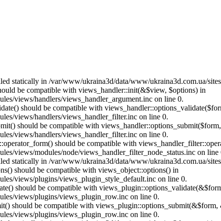
called statically in /var/www/ukraina3d/data/www/ukraina3d.com.ua/site
should be compatible with views_handler::init(&$view, $options) in
les/views/handlers/views_handler_argument.inc on line 0.
alidate() should be compatible with views_handler::options_validate($fo
es/views/handlers/views_handler_filter.inc on line 0.
ubmit() should be compatible with views_handler::options_submit($form
es/views/handlers/views_handler_filter.inc on line 0.
us::operator_form() should be compatible with views_handler_filter::op
es/views/modules/node/views_handler_filter_node_status.inc on line 
called statically in /var/www/ukraina3d/data/www/ukraina3d.com.ua/site
ons() should be compatible with views_object::options() in
es/views/plugins/views_plugin_style_default.inc on line 0.
date() should be compatible with views_plugin::options_validate(&$for
les/views/plugins/views_plugin_row.inc on line 0.
mit() should be compatible with views_plugin::options_submit(&$form, 
les/views/plugins/views_plugin_row.inc on line 0.