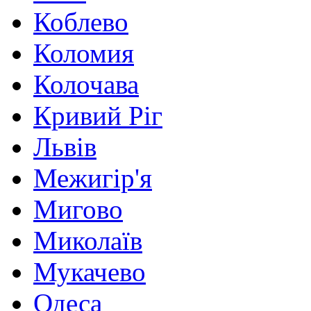
Коблево
Коломия
Колочава
Кривий Ріг
Львів
Межигір'я
Мигово
Миколаїв
Мукачево
Одеса