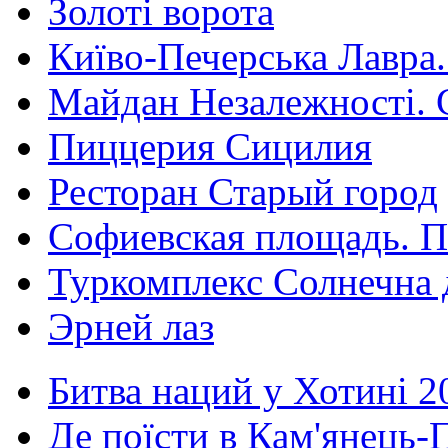
Золоті ворота
Київо-Печерська Лавра.
Майдан Незалежності. 
Пиццерия Сицилия
Ресторан Старый город
Софиевская площадь. П
Туркомплекс Солнечна 
Эрней лаз
Битва наций у Хотині 2
Де поїсти в Кам'янець-