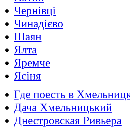
Чернівці
Чинадієво
Шаян
Ялта
Яремче
Ясіня
Где поесть в Хмельниц
Дача Хмельницький
Днестровская Ривьера