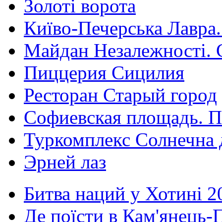
Золоті ворота
Київо-Печерська Лавра.
Майдан Незалежності. 
Пиццерия Сицилия
Ресторан Старый город
Софиевская площадь. П
Туркомплекс Солнечна 
Эрней лаз
Битва наций у Хотині 2
Де поїсти в Кам'янець-