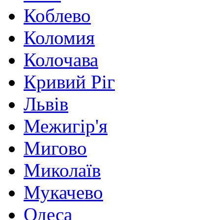
Коблево
Коломия
Колочава
Кривий Ріг
Львів
Межигір'я
Мигово
Миколаїв
Мукачево
Одеса