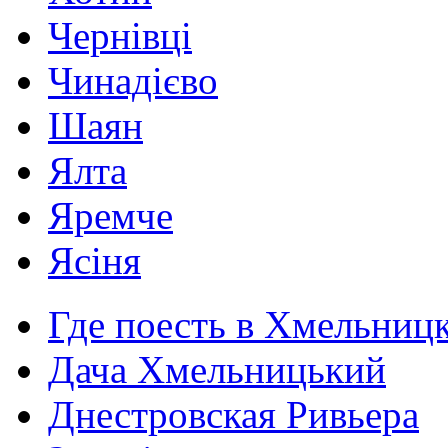
Чернівці
Чинадієво
Шаян
Ялта
Яремче
Ясіня
Где поесть в Хмельниц
Дача Хмельницький
Днестровская Ривьера