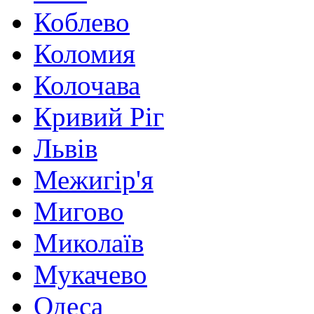
Коблево
Коломия
Колочава
Кривий Ріг
Львів
Межигір'я
Мигово
Миколаїв
Мукачево
Одеса