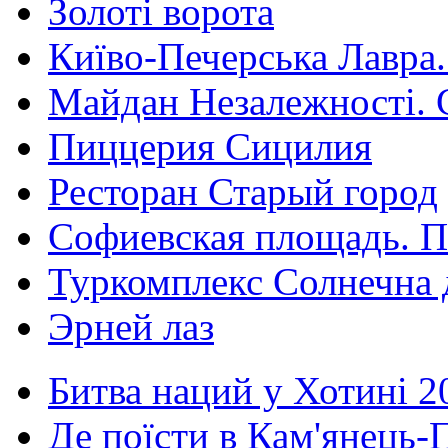
Золоті ворота
Київо-Печерська Лавра.
Майдан Незалежності. 
Пиццерия Сицилия
Ресторан Старый город
Софиевская площадь. П
Туркомплекс Солнечна 
Эрней лаз
Битва наций у Хотині 2
Де поїсти в Кам'янець-