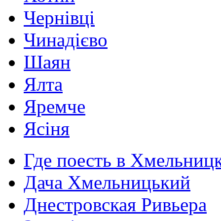
Чернівці
Чинадієво
Шаян
Ялта
Яремче
Ясіня
Где поесть в Хмельниц
Дача Хмельницький
Днестровская Ривьера