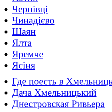
Чернівці
Чинадієво
Шаян
Ялта
Яремче
Ясіня
Где поесть в Хмельниц
Дача Хмельницький
Днестровская Ривьера