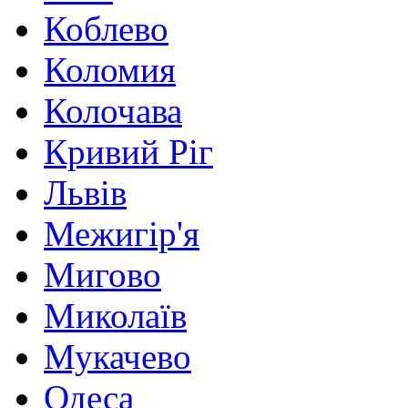
Коблево
Коломия
Колочава
Кривий Ріг
Львів
Межигір'я
Мигово
Миколаїв
Мукачево
Одеса