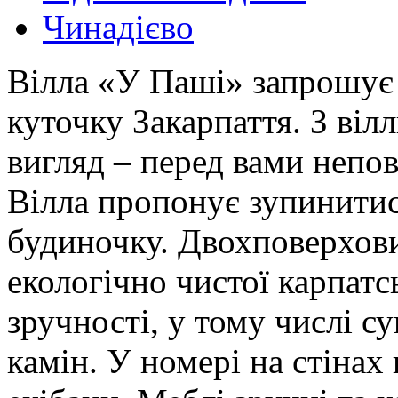
Чинадієво
Вілла «У Паші» запрошує
куточку Закарпаття. З віл
вигляд – перед вами непов
Вілла пропонує зупинити
будиночку. Двохповерхови
екологічно чистої карпатсь
зручності, у тому числі с
камін. У номері на стінах 