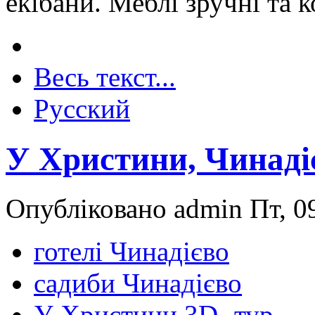
екібани. Меблі зручні та 
Весь текст...
Русский
У Христини, Чинаді
Опубліковано admin Пт, 09
готелі Чинадієво
садиби Чинадієво
У Христини 3D- тур