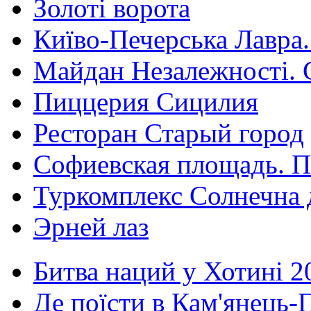
Золоті ворота
Київо-Печерська Лавра.
Майдан Незалежності. 
Пиццерия Сицилия
Ресторан Старый город
Софиевская площадь. П
Туркомплекс Солнечна 
Эрней лаз
Битва наций у Хотині 2
Де поїсти в Кам'янець-