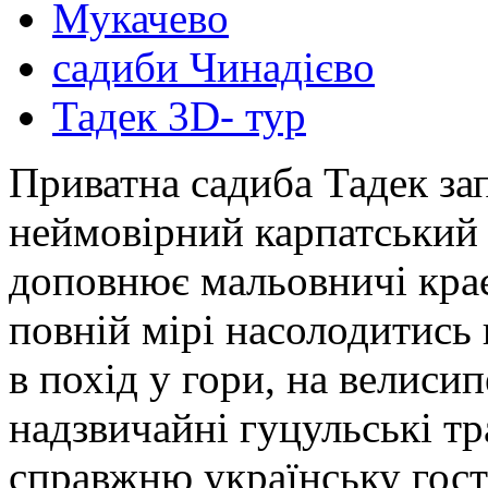
Мукачево
садиби Чинадієво
Тадек 3D- тур
Приватна садиба Тадек за
неймовірний карпатський к
доповнює мальовничі крає
повній мірі насолодитись
в похід у гори, на велиси
надзвичайні гуцульські тра
справжню українську гост