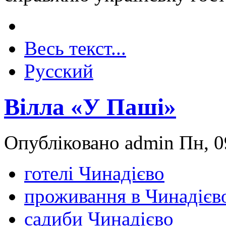
Весь текст...
Русский
Вілла «У Паші»
Опубліковано admin Пн, 0
готелі Чинадієво
проживання в Чинадієв
садиби Чинадієво