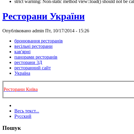
strict warning: Non-static method view::load() should not be 
Ресторани України
Опубліковано admin Пт, 10/17/2014 - 15:26
бронювання ресторанів
весільні ресторани
кав'ярні
панорами ресторанів
ресторани 3Д
ресторанний сайт
Україна
Ресторани Київа
Весь текст...
Русский
Пошук