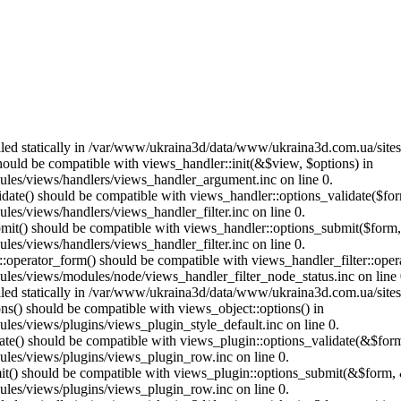
called statically in /var/www/ukraina3d/data/www/ukraina3d.com.ua/site
should be compatible with views_handler::init(&$view, $options) in
les/views/handlers/views_handler_argument.inc on line 0.
alidate() should be compatible with views_handler::options_validate($fo
es/views/handlers/views_handler_filter.inc on line 0.
ubmit() should be compatible with views_handler::options_submit($form
es/views/handlers/views_handler_filter.inc on line 0.
us::operator_form() should be compatible with views_handler_filter::op
es/views/modules/node/views_handler_filter_node_status.inc on line 
called statically in /var/www/ukraina3d/data/www/ukraina3d.com.ua/site
ons() should be compatible with views_object::options() in
es/views/plugins/views_plugin_style_default.inc on line 0.
date() should be compatible with views_plugin::options_validate(&$for
les/views/plugins/views_plugin_row.inc on line 0.
mit() should be compatible with views_plugin::options_submit(&$form, 
les/views/plugins/views_plugin_row.inc on line 0.