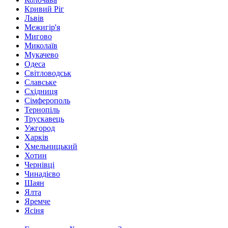
Кривий Ріг
Львів
Межигір'я
Мигово
Миколаїв
Мукачево
Одеса
Світловодськ
Славське
Східниця
Сімферополь
Тернопіль
Трускавець
Ужгород
Харків
Хмельницький
Хотин
Чернівці
Чинадієво
Шаян
Ялта
Яремче
Ясіня