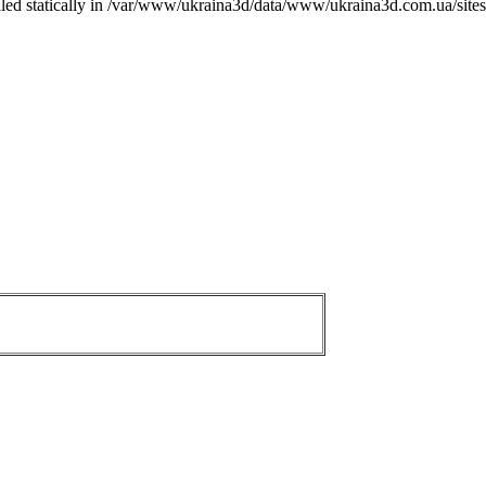
called statically in /var/www/ukraina3d/data/www/ukraina3d.com.ua/site