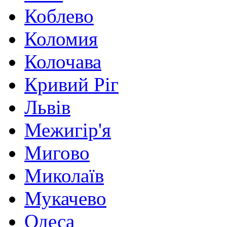
Коблево
Коломия
Колочава
Кривий Ріг
Львів
Межигір'я
Мигово
Миколаїв
Мукачево
Одеса