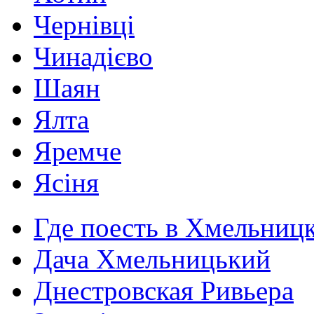
Чернівці
Чинадієво
Шаян
Ялта
Яремче
Ясіня
Где поесть в Хмельниц
Дача Хмельницький
Днестровская Ривьера