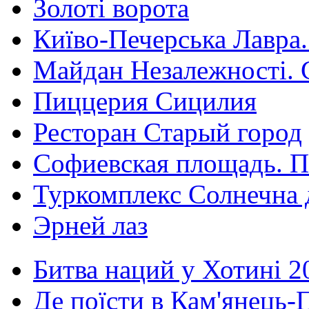
Золоті ворота
Київо-Печерська Лавра.
Майдан Незалежності. 
Пиццерия Сицилия
Ресторан Старый город
Софиевская площадь. П
Туркомплекс Солнечна 
Эрней лаз
Битва наций у Хотині 2
Де поїсти в Кам'янець-