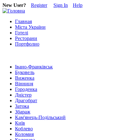
New User?
Register
Sign In
Help
Главная
Міста України
Готелі
Ресторани
Портфолио
Івано-Франківськ
Буковель
Виженка
Вінниця
Городенка
Дністер
Драгобрат
Затока
Збараж
Кам'янець-Подільський
Київ
Коблево
Коломия
Колочава