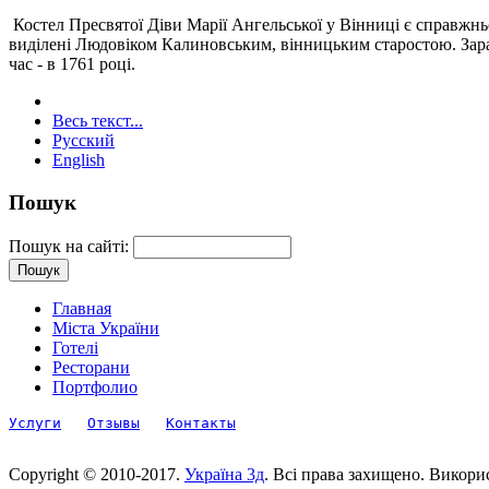
Костел Пресвятої Діви Марії Ангельської у Вінниці є справжнь
виділені Людовіком Калиновським, вінницьким старостою. Зараз
час - в 1761 році.
Весь текст...
Русский
English
Пошук
Пошук на сайті:
Главная
Міста України
Готелі
Ресторани
Портфолио
Услуги
Отзывы
Контакты
Copyright © 2010-2017.
Україна 3д
. Всі права захищено. Викори