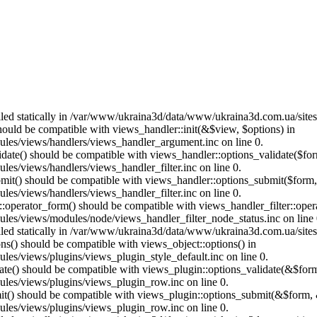
called statically in /var/www/ukraina3d/data/www/ukraina3d.com.ua/site
should be compatible with views_handler::init(&$view, $options) in
les/views/handlers/views_handler_argument.inc on line 0.
alidate() should be compatible with views_handler::options_validate($fo
es/views/handlers/views_handler_filter.inc on line 0.
ubmit() should be compatible with views_handler::options_submit($form
es/views/handlers/views_handler_filter.inc on line 0.
us::operator_form() should be compatible with views_handler_filter::op
es/views/modules/node/views_handler_filter_node_status.inc on line 
called statically in /var/www/ukraina3d/data/www/ukraina3d.com.ua/site
ons() should be compatible with views_object::options() in
es/views/plugins/views_plugin_style_default.inc on line 0.
date() should be compatible with views_plugin::options_validate(&$for
les/views/plugins/views_plugin_row.inc on line 0.
mit() should be compatible with views_plugin::options_submit(&$form, 
les/views/plugins/views_plugin_row.inc on line 0.