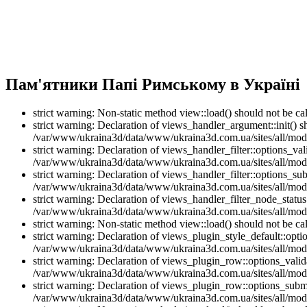
Пам'ятники Папі Римському в Україні
strict warning: Non-static method view::load() should not be 
strict warning: Declaration of views_handler_argument::init() 
/var/www/ukraina3d/data/www/ukraina3d.com.ua/sites/all/modu
strict warning: Declaration of views_handler_filter::options_v
/var/www/ukraina3d/data/www/ukraina3d.com.ua/sites/all/modul
strict warning: Declaration of views_handler_filter::options_s
/var/www/ukraina3d/data/www/ukraina3d.com.ua/sites/all/modul
strict warning: Declaration of views_handler_filter_node_stat
/var/www/ukraina3d/data/www/ukraina3d.com.ua/sites/all/modul
strict warning: Non-static method view::load() should not be 
strict warning: Declaration of views_plugin_style_default::opti
/var/www/ukraina3d/data/www/ukraina3d.com.ua/sites/all/modul
strict warning: Declaration of views_plugin_row::options_vali
/var/www/ukraina3d/data/www/ukraina3d.com.ua/sites/all/modu
strict warning: Declaration of views_plugin_row::options_sub
/var/www/ukraina3d/data/www/ukraina3d.com.ua/sites/all/modu