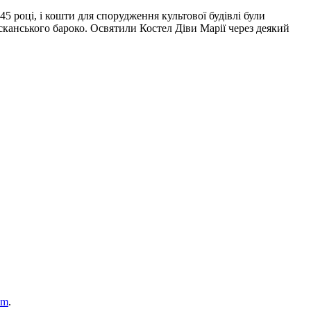
 році, і кошти для спорудження культової будівлі були
сканського бароко. Освятили Костел Діви Марії через деякий
om
.