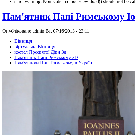
strict warning: Non-static method view::load() should not be 
Пам'ятник Папі Римському Іо
Опубліковано admin Вт, 07/16/2013 - 23:11
Вінниця
віртуальна Вінниця
костел Пресвятої Діви 3д
Пам'ятник Папі Римському 3D
Пам'ятники Папі Римському в Україні