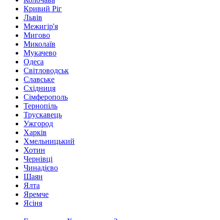
Кривий Ріг
Львів
Межигір'я
Мигово
Миколаїв
Мукачево
Одеса
Світловодськ
Славське
Східниця
Сімферополь
Тернопіль
Трускавець
Ужгород
Харків
Хмельницький
Хотин
Чернівці
Чинадієво
Шаян
Ялта
Яремче
Ясіня