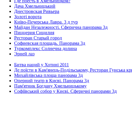
Где поесть в Хмельницком?
Дача Хмельницький
Днестровская Ривьера
Золоті ворота
Київо-Печерська Лавра. 3 д тур
Майдан Незалежності. Сферична панорама 3д
Пиццерия Сицилия
Ресторан Старый город
Софиевская площадь. Панорама 3д
Туркомплекс Солнечна долина
Эрней лаз
Битва наций у Хотині 2011
Де поїсти в Кам'янець-Подільському, Ресторан Гунська к
Михайлівська площа панорама 3д
Оперний театр в Києві. Панорама 3д
Пам'ятник Богдану Хмельницькому
Софіївський собор у Києві. Сферичні панорами 3д