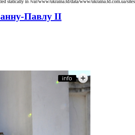
called statically in /var/www/ukraina3d/data/www/ukraina3d.com.ua/site
анну-Павлу ІІ