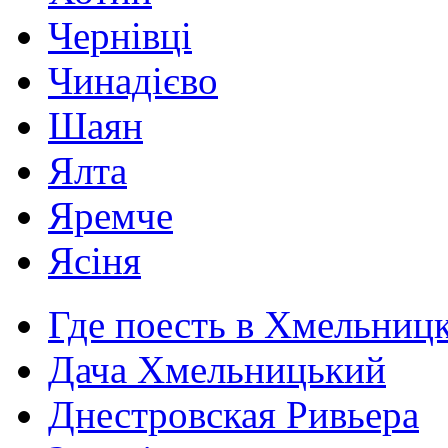
Чернівці
Чинадієво
Шаян
Ялта
Яремче
Ясіня
Где поесть в Хмельниц
Дача Хмельницький
Днестровская Ривьера