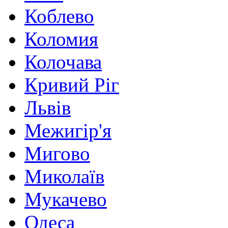
Коблево
Коломия
Колочава
Кривий Ріг
Львів
Межигір'я
Мигово
Миколаїв
Мукачево
Одеса