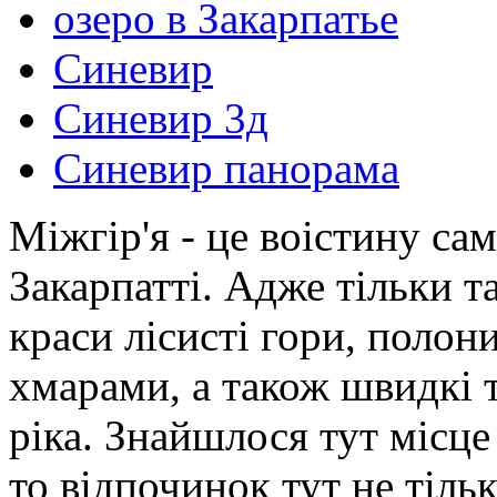
озеро в Закарпатье
Синевир
Синевир 3д
Синевир панорама
Міжгір'я - це воістину с
Закарпатті. Адже тільки т
краси лісисті гори, полони
хмарами, а також швидкі т
ріка. Знайшлося тут місце
то відпочинок тут не тіль