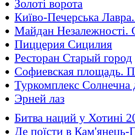
Золоті ворота
Київо-Печерська Лавра.
Майдан Незалежності. 
Пиццерия Сицилия
Ресторан Старый город
Софиевская площадь. П
Туркомплекс Солнечна 
Эрней лаз
Битва наций у Хотині 2
Де поїсти в Кам'янець-