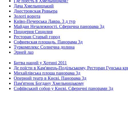
Где поесть в Хмельницком?
Дача Хмельницький
Днестровская Ривьера
Золоті ворота
Київо-Печерська Лавра. 3 д тур
Майдан Незалежності. Сферична панорама 3д
Пиццерия Сицилия
Ресторан Старый город
Софиевская площадь. Панорама 3д
Туркомплекс Солнечна долина
Эрней лаз
Битва наций у Хотині 2011
Де поїсти в Кам'янець-Подільському, Ресторан Гунська к
Михайлівська площа панорама 3д
Оперний театр в Києві. Панорама 3д
Пам'ятник Богдану Хмельницькому
Софіївський собор у Києві. Сферичні панорами 3д