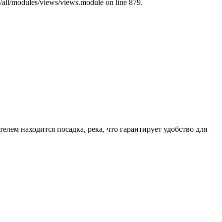
s/all/modules/views/views.module on line 879.
лем находится посадка, река, что гарантирует удобство для