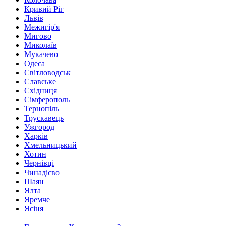
Кривий Ріг
Львів
Межигір'я
Мигово
Миколаїв
Мукачево
Одеса
Світловодськ
Славське
Східниця
Сімферополь
Тернопіль
Трускавець
Ужгород
Харків
Хмельницький
Хотин
Чернівці
Чинадієво
Шаян
Ялта
Яремче
Ясіня