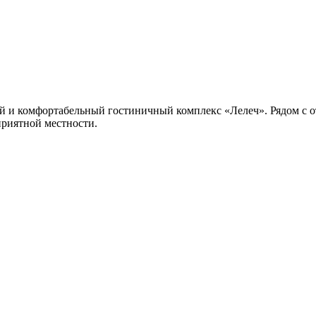
й и комфортабельный гостиничный комплекс «Лелеч». Рядом с оте
приятной местности.