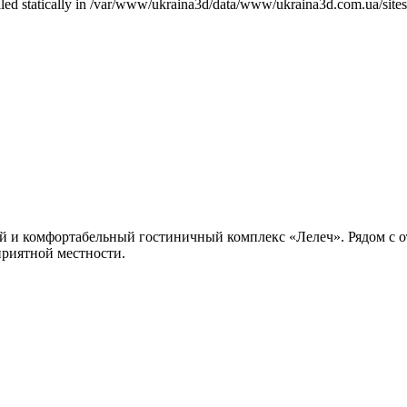
called statically in /var/www/ukraina3d/data/www/ukraina3d.com.ua/site
й и комфортабельный гостиничный комплекс «Лелеч». Рядом с оте
приятной местности.