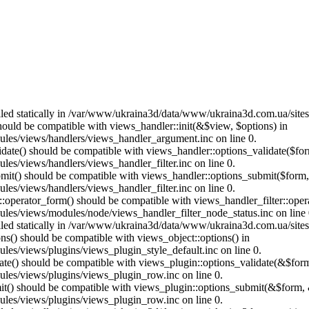
called statically in /var/www/ukraina3d/data/www/ukraina3d.com.ua/site
should be compatible with views_handler::init(&$view, $options) in
les/views/handlers/views_handler_argument.inc on line 0.
alidate() should be compatible with views_handler::options_validate($fo
es/views/handlers/views_handler_filter.inc on line 0.
ubmit() should be compatible with views_handler::options_submit($form
es/views/handlers/views_handler_filter.inc on line 0.
us::operator_form() should be compatible with views_handler_filter::op
es/views/modules/node/views_handler_filter_node_status.inc on line 
called statically in /var/www/ukraina3d/data/www/ukraina3d.com.ua/site
ons() should be compatible with views_object::options() in
es/views/plugins/views_plugin_style_default.inc on line 0.
date() should be compatible with views_plugin::options_validate(&$for
les/views/plugins/views_plugin_row.inc on line 0.
mit() should be compatible with views_plugin::options_submit(&$form, 
les/views/plugins/views_plugin_row.inc on line 0.