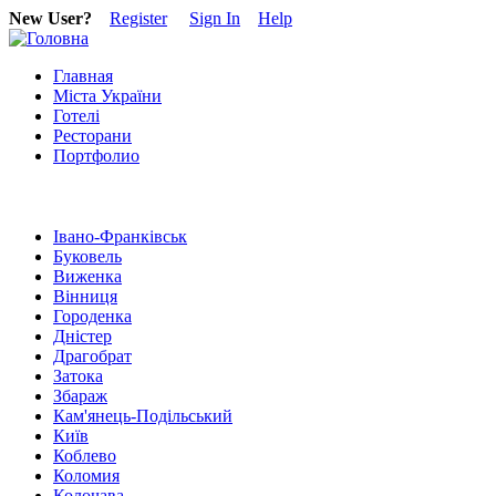
New User?
Register
Sign In
Help
Главная
Міста України
Готелі
Ресторани
Портфолио
Івано-Франківськ
Буковель
Виженка
Вінниця
Городенка
Дністер
Драгобрат
Затока
Збараж
Кам'янець-Подільський
Київ
Коблево
Коломия
Колочава