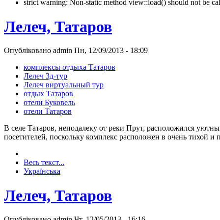
strict warning: Non-static method view::load() should not be 
Лелеч, Татаров
Опубліковано admin Пн, 12/09/2013 - 18:09
комплексы отдыха Татаров
Лелеч 3д-тур
Лелеч виртуальный тур
отдых Татаров
отели Буковель
отели Татаров
В селе Татаров, неподалеку от реки Прут, расположился уютны
посетителей, поскольку комплекс расположен в очень тихой и 
Весь текст...
Українська
Лелеч, Татаров
Опубліковано admin Чт, 12/05/2013 - 16:16