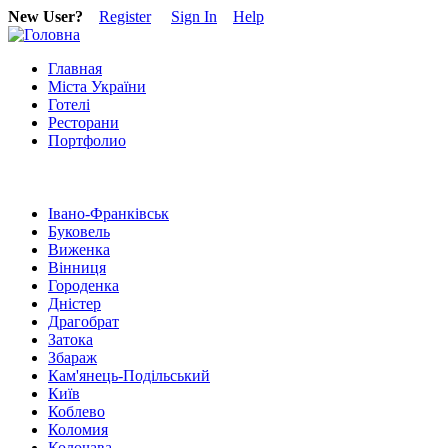
New User?
Register
Sign In
Help
Главная
Міста України
Готелі
Ресторани
Портфолио
Івано-Франківськ
Буковель
Виженка
Вінниця
Городенка
Дністер
Драгобрат
Затока
Збараж
Кам'янець-Подільський
Київ
Коблево
Коломия
Колочава