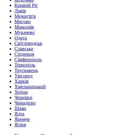
Кривий Ріг
Львів
Межигір'я
Мигово
Миколаїв
Мукачево
Одеса
Світловодськ
Славське
Східниця
Сімферополь
Тернопіль
Трускавець
Ужгород
Харків
Хмельницький
Хотин
Чернівці
Чинадієво
Шаян
Ялта
Яремче
Ясіня