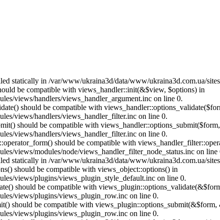
called statically in /var/www/ukraina3d/data/www/ukraina3d.com.ua/site
should be compatible with views_handler::init(&$view, $options) in
les/views/handlers/views_handler_argument.inc on line 0.
alidate() should be compatible with views_handler::options_validate($fo
es/views/handlers/views_handler_filter.inc on line 0.
ubmit() should be compatible with views_handler::options_submit($form
es/views/handlers/views_handler_filter.inc on line 0.
us::operator_form() should be compatible with views_handler_filter::op
es/views/modules/node/views_handler_filter_node_status.inc on line 
called statically in /var/www/ukraina3d/data/www/ukraina3d.com.ua/site
ons() should be compatible with views_object::options() in
es/views/plugins/views_plugin_style_default.inc on line 0.
date() should be compatible with views_plugin::options_validate(&$for
les/views/plugins/views_plugin_row.inc on line 0.
mit() should be compatible with views_plugin::options_submit(&$form, 
les/views/plugins/views_plugin_row.inc on line 0.