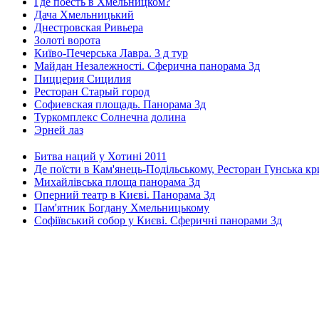
Где поесть в Хмельницком?
Дача Хмельницький
Днестровская Ривьера
Золоті ворота
Київо-Печерська Лавра. 3 д тур
Майдан Незалежності. Сферична панорама 3д
Пиццерия Сицилия
Ресторан Старый город
Софиевская площадь. Панорама 3д
Туркомплекс Солнечна долина
Эрней лаз
Битва наций у Хотині 2011
Де поїсти в Кам'янець-Подільському, Ресторан Гунська к
Михайлівська площа панорама 3д
Оперний театр в Києві. Панорама 3д
Пам'ятник Богдану Хмельницькому
Софіївський собор у Києві. Сферичні панорами 3д