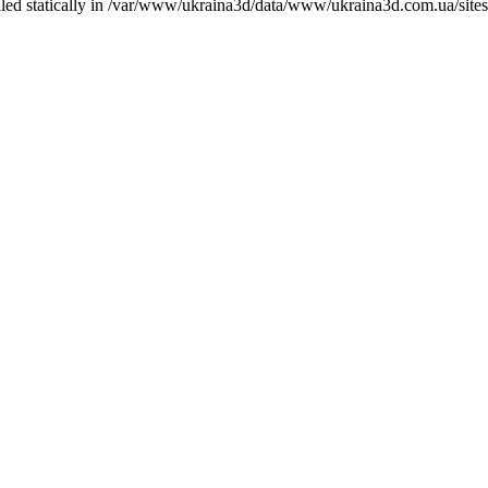
called statically in /var/www/ukraina3d/data/www/ukraina3d.com.ua/site