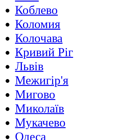
Коблево
Коломия
Колочава
Кривий Ріг
Львів
Межигір'я
Мигово
Миколаїв
Мукачево
Одеса