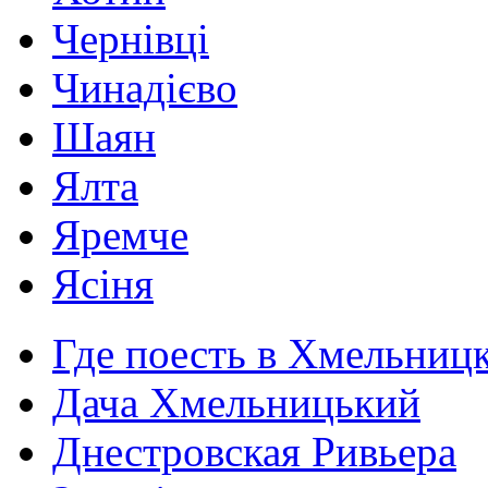
Чернівці
Чинадієво
Шаян
Ялта
Яремче
Ясіня
Где поесть в Хмельниц
Дача Хмельницький
Днестровская Ривьера