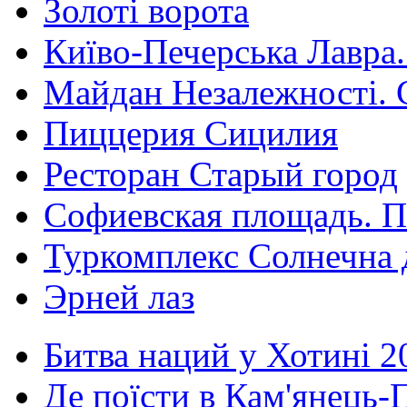
Золоті ворота
Київо-Печерська Лавра.
Майдан Незалежності. 
Пиццерия Сицилия
Ресторан Старый город
Софиевская площадь. П
Туркомплекс Солнечна 
Эрней лаз
Битва наций у Хотині 2
Де поїсти в Кам'янець-