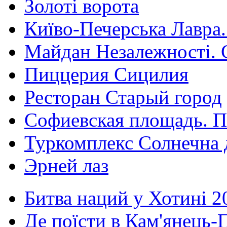
Золоті ворота
Київо-Печерська Лавра.
Майдан Незалежності. 
Пиццерия Сицилия
Ресторан Старый город
Софиевская площадь. П
Туркомплекс Солнечна 
Эрней лаз
Битва наций у Хотині 2
Де поїсти в Кам'янець-