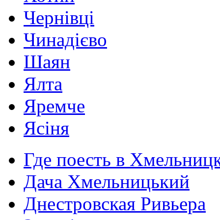
Чернівці
Чинадієво
Шаян
Ялта
Яремче
Ясіня
Где поесть в Хмельниц
Дача Хмельницький
Днестровская Ривьера