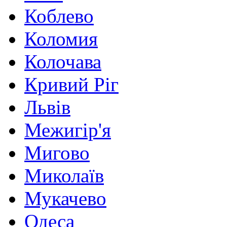
Коблево
Коломия
Колочава
Кривий Ріг
Львів
Межигір'я
Мигово
Миколаїв
Мукачево
Одеса