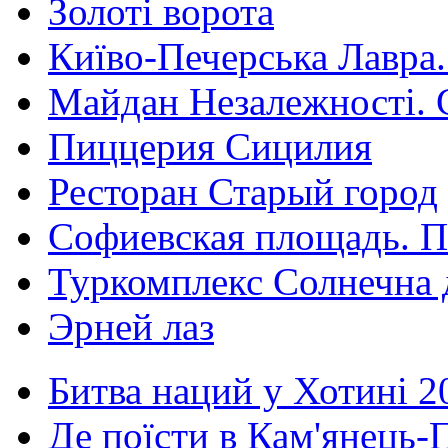
Золоті ворота
Київо-Печерська Лавра.
Майдан Незалежності. 
Пиццерия Сицилия
Ресторан Старый город
Софиевская площадь. П
Туркомплекс Солнечна 
Эрней лаз
Битва наций у Хотині 2
Де поїсти в Кам'янець-