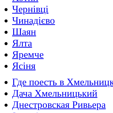
Чернівці
Чинадієво
Шаян
Ялта
Яремче
Ясіня
Где поесть в Хмельниц
Дача Хмельницький
Днестровская Ривьера