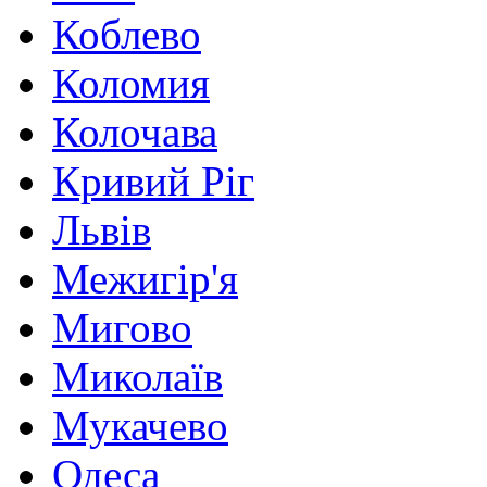
Коблево
Коломия
Колочава
Кривий Ріг
Львів
Межигір'я
Мигово
Миколаїв
Мукачево
Одеса