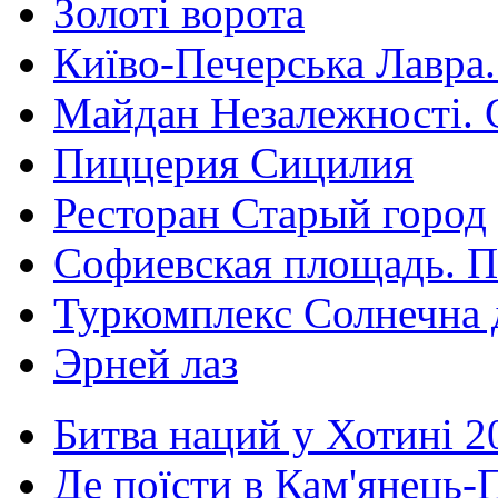
Золоті ворота
Київо-Печерська Лавра.
Майдан Незалежності. 
Пиццерия Сицилия
Ресторан Старый город
Софиевская площадь. П
Туркомплекс Солнечна 
Эрней лаз
Битва наций у Хотині 2
Де поїсти в Кам'янець-