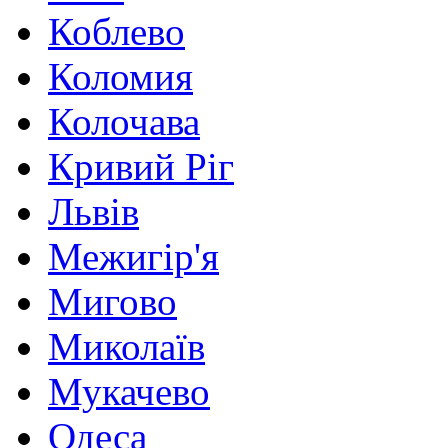
Коблево
Коломия
Колочава
Кривий Ріг
Львів
Межигір'я
Мигово
Миколаїв
Мукачево
Одеса