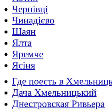
Чернівці
Чинадієво
Шаян
Ялта
Яремче
Ясіня
Где поесть в Хмельниц
Дача Хмельницький
Днестровская Ривьера