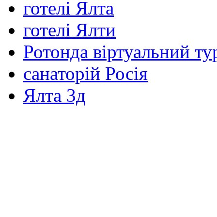
готелі Ялта
готелі Ялти
Ротонда віртуальний ту
санаторій Росія
Ялта 3д