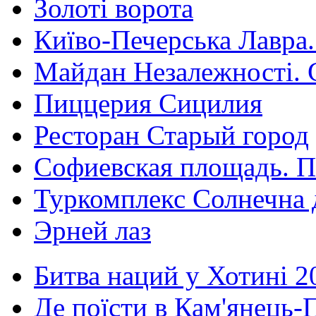
Золоті ворота
Київо-Печерська Лавра.
Майдан Незалежності. 
Пиццерия Сицилия
Ресторан Старый город
Софиевская площадь. П
Туркомплекс Солнечна 
Эрней лаз
Битва наций у Хотині 2
Де поїсти в Кам'янець-