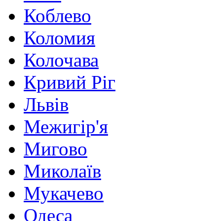
Коблево
Коломия
Колочава
Кривий Ріг
Львів
Межигір'я
Мигово
Миколаїв
Мукачево
Одеса