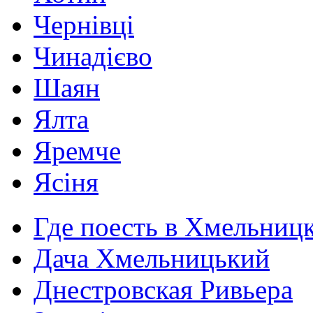
Чернівці
Чинадієво
Шаян
Ялта
Яремче
Ясіня
Где поесть в Хмельниц
Дача Хмельницький
Днестровская Ривьера