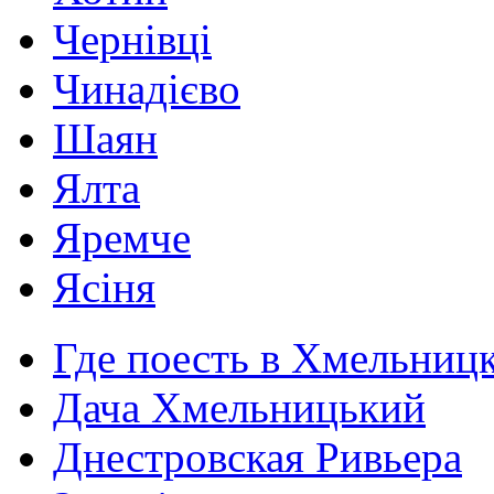
Чернівці
Чинадієво
Шаян
Ялта
Яремче
Ясіня
Где поесть в Хмельниц
Дача Хмельницький
Днестровская Ривьера