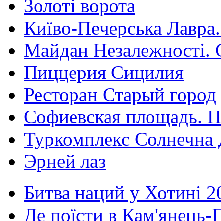
Золоті ворота
Київо-Печерська Лавра.
Майдан Незалежності. 
Пиццерия Сицилия
Ресторан Старый город
Софиевская площадь. П
Туркомплекс Солнечна 
Эрней лаз
Битва наций у Хотині 2
Де поїсти в Кам'янець-