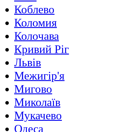
Коблево
Коломия
Колочава
Кривий Ріг
Львів
Межигір'я
Мигово
Миколаїв
Мукачево
Одеса