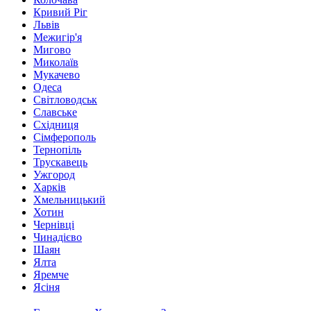
Кривий Ріг
Львів
Межигір'я
Мигово
Миколаїв
Мукачево
Одеса
Світловодськ
Славське
Східниця
Сімферополь
Тернопіль
Трускавець
Ужгород
Харків
Хмельницький
Хотин
Чернівці
Чинадієво
Шаян
Ялта
Яремче
Ясіня