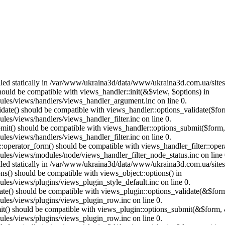
called statically in /var/www/ukraina3d/data/www/ukraina3d.com.ua/site
should be compatible with views_handler::init(&$view, $options) in
les/views/handlers/views_handler_argument.inc on line 0.
alidate() should be compatible with views_handler::options_validate($fo
es/views/handlers/views_handler_filter.inc on line 0.
ubmit() should be compatible with views_handler::options_submit($form
es/views/handlers/views_handler_filter.inc on line 0.
us::operator_form() should be compatible with views_handler_filter::op
es/views/modules/node/views_handler_filter_node_status.inc on line 
called statically in /var/www/ukraina3d/data/www/ukraina3d.com.ua/site
ons() should be compatible with views_object::options() in
es/views/plugins/views_plugin_style_default.inc on line 0.
date() should be compatible with views_plugin::options_validate(&$for
les/views/plugins/views_plugin_row.inc on line 0.
mit() should be compatible with views_plugin::options_submit(&$form, 
les/views/plugins/views_plugin_row.inc on line 0.