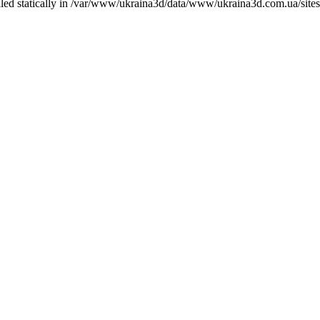
called statically in /var/www/ukraina3d/data/www/ukraina3d.com.ua/site