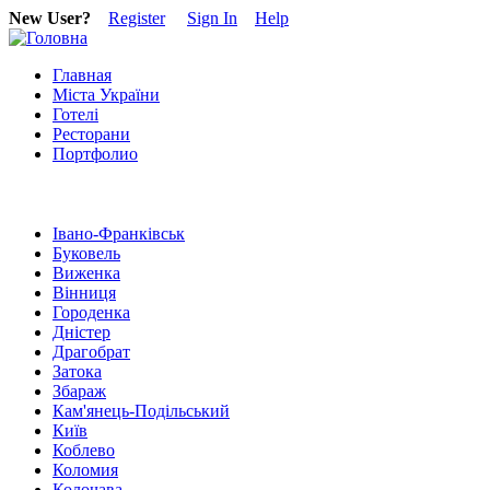
New User?
Register
Sign In
Help
Главная
Міста України
Готелі
Ресторани
Портфолио
Івано-Франківськ
Буковель
Виженка
Вінниця
Городенка
Дністер
Драгобрат
Затока
Збараж
Кам'янець-Подільський
Київ
Коблево
Коломия
Колочава