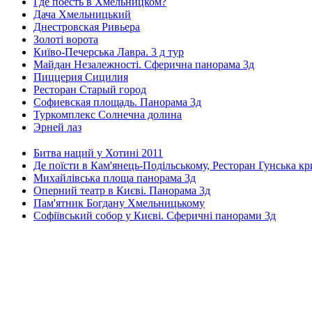
Где поесть в Хмельницком?
Дача Хмельницький
Днестровская Ривьера
Золоті ворота
Київо-Печерська Лавра. 3 д тур
Майдан Незалежності. Сферична панорама 3д
Пиццерия Сицилия
Ресторан Старый город
Софиевская площадь. Панорама 3д
Туркомплекс Солнечна долина
Эрней лаз
Битва наций у Хотині 2011
Де поїсти в Кам'янець-Подільському, Ресторан Гунська к
Михайлівська площа панорама 3д
Оперний театр в Києві. Панорама 3д
Пам'ятник Богдану Хмельницькому
Софіївський собор у Києві. Сферичні панорами 3д