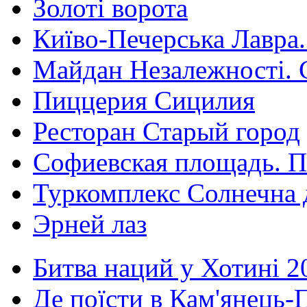
Золоті ворота
Київо-Печерська Лавра.
Майдан Незалежності. 
Пиццерия Сицилия
Ресторан Старый город
Софиевская площадь. П
Туркомплекс Солнечна 
Эрней лаз
Битва наций у Хотині 2
Де поїсти в Кам'янець-