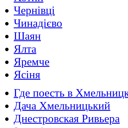
Чернівці
Чинадієво
Шаян
Ялта
Яремче
Ясіня
Где поесть в Хмельниц
Дача Хмельницький
Днестровская Ривьера