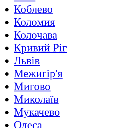
Коблево
Коломия
Колочава
Кривий Ріг
Львів
Межигір'я
Мигово
Миколаїв
Мукачево
Одеса