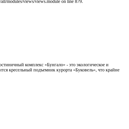
s/all/modules/views/views.module on line 879.
остиничный комплекс «Бунгало» - это экологическое и
ится кресельный подъемник курорта «Буковель», что крайне