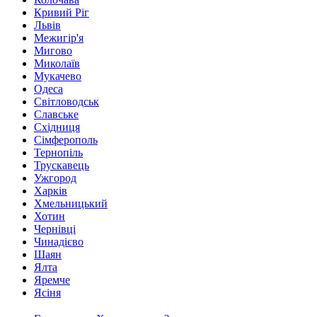
Кривий Ріг
Львів
Межигір'я
Мигово
Миколаїв
Мукачево
Одеса
Світловодськ
Славське
Східниця
Сімферополь
Тернопіль
Трускавець
Ужгород
Харків
Хмельницький
Хотин
Чернівці
Чинадієво
Шаян
Ялта
Яремче
Ясіня