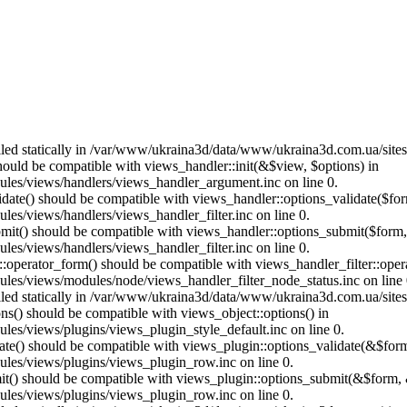
called statically in /var/www/ukraina3d/data/www/ukraina3d.com.ua/site
should be compatible with views_handler::init(&$view, $options) in
les/views/handlers/views_handler_argument.inc on line 0.
alidate() should be compatible with views_handler::options_validate($fo
es/views/handlers/views_handler_filter.inc on line 0.
ubmit() should be compatible with views_handler::options_submit($form
es/views/handlers/views_handler_filter.inc on line 0.
us::operator_form() should be compatible with views_handler_filter::op
es/views/modules/node/views_handler_filter_node_status.inc on line 
called statically in /var/www/ukraina3d/data/www/ukraina3d.com.ua/site
ons() should be compatible with views_object::options() in
es/views/plugins/views_plugin_style_default.inc on line 0.
date() should be compatible with views_plugin::options_validate(&$for
les/views/plugins/views_plugin_row.inc on line 0.
mit() should be compatible with views_plugin::options_submit(&$form, 
les/views/plugins/views_plugin_row.inc on line 0.