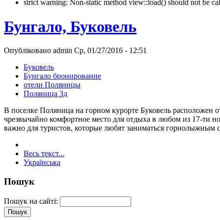
strict warning: Non-static method view::load() should not be 
Бунгало, Буковель
Опубліковано admin Ср, 01/27/2016 - 12:51
Буковель
Бунгало бронирование
отели Поляницы
Поляница 3д
В поселке Поляница на горном курорте Буковель расположен от
чрезвычайно комфортное место для отдыха в любом из 17-ти но
важно для туристов, которые любят заниматься горнолыжным 
Весь текст...
Українська
Пошук
Пошук на сайті: