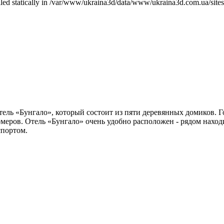
called statically in /var/www/ukraina3d/data/www/ukraina3d.com.ua/site
ель «Бунгало», который состоит из пяти деревянных домиков. Г
меров. Отель «Бунгало» очень удобно расположен - рядом наход
спортом.