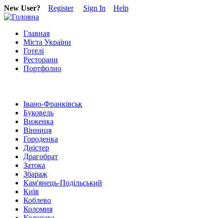
New User?
Register
Sign In
Help
Главная
Міста України
Готелі
Ресторани
Портфолио
Івано-Франківськ
Буковель
Виженка
Вінниця
Городенка
Дністер
Драгобрат
Затока
Збараж
Кам'янець-Подільський
Київ
Коблево
Коломия
Колочава