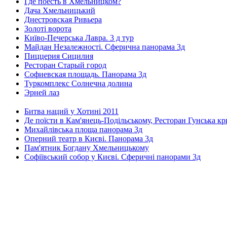
Где поесть в Хмельницком?
Дача Хмельницький
Днестровская Ривьера
Золоті ворота
Київо-Печерська Лавра. 3 д тур
Майдан Незалежності. Сферична панорама 3д
Пиццерия Сицилия
Ресторан Старый город
Софиевская площадь. Панорама 3д
Туркомплекс Солнечна долина
Эрней лаз
Битва наций у Хотині 2011
Де поїсти в Кам'янець-Подільському, Ресторан Гунська к
Михайлівська площа панорама 3д
Оперний театр в Києві. Панорама 3д
Пам'ятник Богдану Хмельницькому
Софіївський собор у Києві. Сферичні панорами 3д