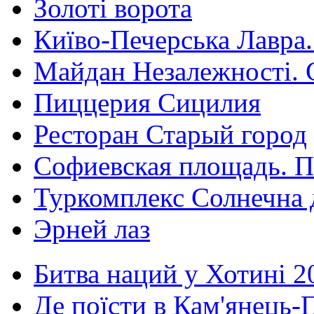
Золоті ворота
Київо-Печерська Лавра.
Майдан Незалежності. 
Пиццерия Сицилия
Ресторан Старый город
Софиевская площадь. П
Туркомплекс Солнечна 
Эрней лаз
Битва наций у Хотині 2
Де поїсти в Кам'янець-