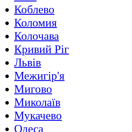
Коблево
Коломия
Колочава
Кривий Ріг
Львів
Межигір'я
Мигово
Миколаїв
Мукачево
Одеса