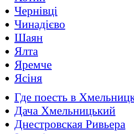
Чернівці
Чинадієво
Шаян
Ялта
Яремче
Ясіня
Где поесть в Хмельниц
Дача Хмельницький
Днестровская Ривьера