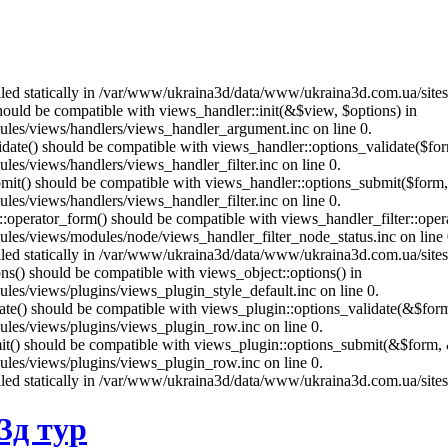
called statically in /var/www/ukraina3d/data/www/ukraina3d.com.ua/site
should be compatible with views_handler::init(&$view, $options) in
les/views/handlers/views_handler_argument.inc on line 0.
alidate() should be compatible with views_handler::options_validate($fo
es/views/handlers/views_handler_filter.inc on line 0.
ubmit() should be compatible with views_handler::options_submit($form
es/views/handlers/views_handler_filter.inc on line 0.
us::operator_form() should be compatible with views_handler_filter::op
es/views/modules/node/views_handler_filter_node_status.inc on line 
called statically in /var/www/ukraina3d/data/www/ukraina3d.com.ua/site
ons() should be compatible with views_object::options() in
es/views/plugins/views_plugin_style_default.inc on line 0.
date() should be compatible with views_plugin::options_validate(&$for
les/views/plugins/views_plugin_row.inc on line 0.
mit() should be compatible with views_plugin::options_submit(&$form, 
les/views/plugins/views_plugin_row.inc on line 0.
called statically in /var/www/ukraina3d/data/www/ukraina3d.com.ua/site
3д тур