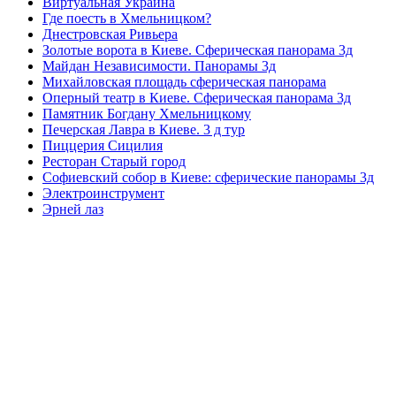
Виртуальная Украина
Где поесть в Хмельницком?
Днестровская Ривьера
Золотые ворота в Киеве. Сферическая панорама 3д
Майдан Независимости. Панорамы 3д
Михайловская площадь сферическая панорама
Оперный театр в Киеве. Сферическая панорама 3д
Памятник Богдану Хмельницкому
Печерская Лавра в Киеве. 3 д тур
Пиццерия Сицилия
Ресторан Старый город
Софиевский собор в Киеве: сферические панорамы 3д
Электроинструмент
Эрней лаз