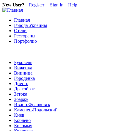
New User?
Register
Sign In
Help
Главная
Города Украины
Отели
Рестораны
Портфолио
Буковель
Виженка
Винница
Городенка
Днестр
Драгобрат
Затока
Збараж
Ивано-Франковск
Каменец-Подольский
Киев
Коблево
Коломыя
Колочава