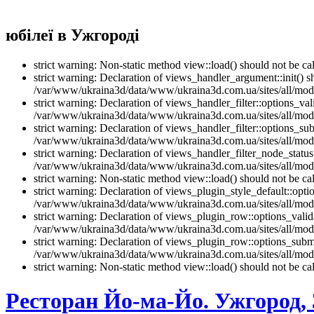
юбілеї в Ужгороді
strict warning: Non-static method view::load() should not be 
strict warning: Declaration of views_handler_argument::init() 
/var/www/ukraina3d/data/www/ukraina3d.com.ua/sites/all/modu
strict warning: Declaration of views_handler_filter::options_v
/var/www/ukraina3d/data/www/ukraina3d.com.ua/sites/all/modul
strict warning: Declaration of views_handler_filter::options_s
/var/www/ukraina3d/data/www/ukraina3d.com.ua/sites/all/modul
strict warning: Declaration of views_handler_filter_node_stat
/var/www/ukraina3d/data/www/ukraina3d.com.ua/sites/all/modul
strict warning: Non-static method view::load() should not be 
strict warning: Declaration of views_plugin_style_default::opti
/var/www/ukraina3d/data/www/ukraina3d.com.ua/sites/all/modul
strict warning: Declaration of views_plugin_row::options_vali
/var/www/ukraina3d/data/www/ukraina3d.com.ua/sites/all/modu
strict warning: Declaration of views_plugin_row::options_sub
/var/www/ukraina3d/data/www/ukraina3d.com.ua/sites/all/modu
strict warning: Non-static method view::load() should not be 
Ресторан Йо-ма-Йо. Ужгород, 