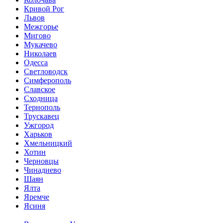
Кривой Рог
Львов
Межгорье
Мигово
Мукачево
Николаев
Одесса
Светловодск
Симферополь
Славское
Сходница
Тернополь
Трускавец
Ужгород
Харьков
Хмельницкий
Хотин
Черновцы
Чинадиево
Шаян
Ялта
Яремче
Ясиня