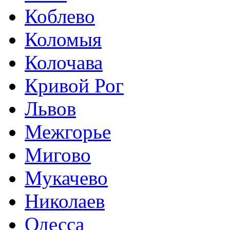
Коблево
Коломыя
Колочава
Кривой Рог
Львов
Межгорье
Мигово
Мукачево
Николаев
Одесса