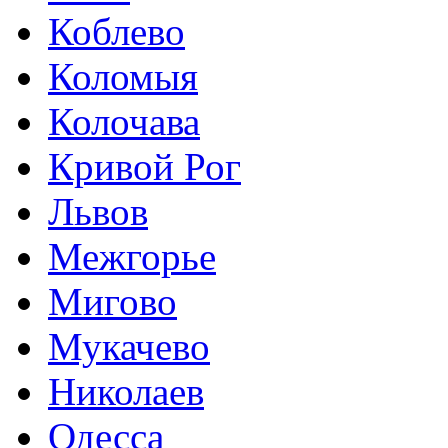
Коблево
Коломыя
Колочава
Кривой Рог
Львов
Межгорье
Мигово
Мукачево
Николаев
Одесса