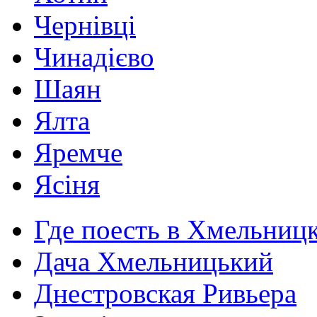
Чернівці
Чинадієво
Шаян
Ялта
Яремче
Ясіня
Где поесть в Хмельниц
Дача Хмельницький
Днестровская Ривьера