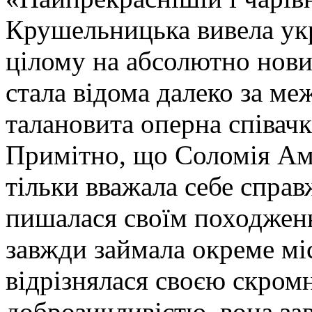
Крушельницька вивела укр
цілому на абсолютно новий
стала відома далеко за ме
талановита оперна співачк
Примітно, що Соломія Ам
тільки вважала себе спра
пишалася своїм походженн
завжди займала окреме міс
відрізнялася своєю скромн
доброзичливістю, вона за