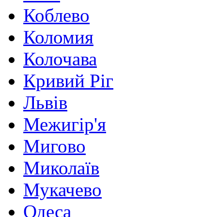
Коблево
Коломия
Колочава
Кривий Ріг
Львів
Межигір'я
Мигово
Миколаїв
Мукачево
Одеса