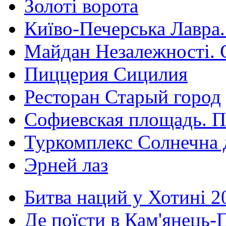
Золоті ворота
Київо-Печерська Лавра.
Майдан Незалежності. 
Пиццерия Сицилия
Ресторан Старый город
Софиевская площадь. П
Туркомплекс Солнечна 
Эрней лаз
Битва наций у Хотині 2
Де поїсти в Кам'янець-