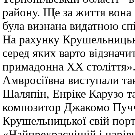
району. Ще за життя вона 
була визнана видатною сп
На рахунку Крушельницько
серед яких варто відзначи
примадонна ХХ століття».
Амвросіївна виступали так
Шаляпін, Енріке Карузо т
композитор Джакомо Пучч
Крушельницької свій порт
«Найпрекраснішій і чарів