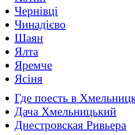
Чернівці
Чинадієво
Шаян
Ялта
Яремче
Ясіня
Где поесть в Хмельниц
Дача Хмельницький
Днестровская Ривьера