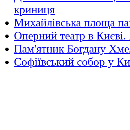
криниця
Михайлівська площа па
Оперний театр в Києві.
Пам'ятник Богдану Хм
Софіївський собор у Ки