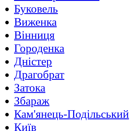
Буковель
Виженка
Вінниця
Городенка
Дністер
Драгобрат
Затока
Збараж
Кам'янець-Подільський
Київ