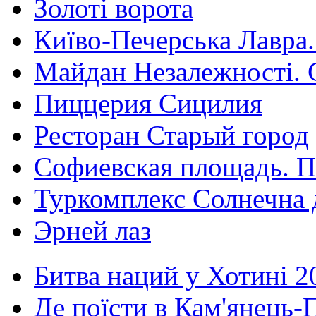
Золоті ворота
Київо-Печерська Лавра.
Майдан Незалежності. 
Пиццерия Сицилия
Ресторан Старый город
Софиевская площадь. П
Туркомплекс Солнечна 
Эрней лаз
Битва наций у Хотині 2
Де поїсти в Кам'янець-