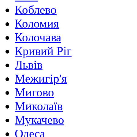
Коблево
Коломия
Колочава
Кривий Ріг
Львів
Межигір'я
Мигово
Миколаїв
Мукачево
Одеса