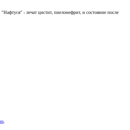
 "Нафтуся" - лечат цистит, пиелонефрит, и состояние после
om
.