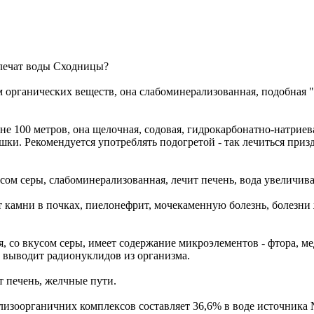
 лечат воды Сходницы?
 органических веществ, она слабоминерализованная, подобная "
ине 100 метров, она щелочная, содовая, гидрокарбонатно-натри
шки. Рекомендуется употреблять подогретой - так лечиться при
сом серы, слабоминерализованная, лечит печень, вода увеличив
т камни в почках, пиелонефрит, мочекаменную болезнь, болезни
 со вкусом серы, имеет содержание микроэлементов - фтора, меди
а выводит радионуклидов из организма.
т печень, желчные пути.
ализоорганичних комплексов составляет 36,6% в воде источника №