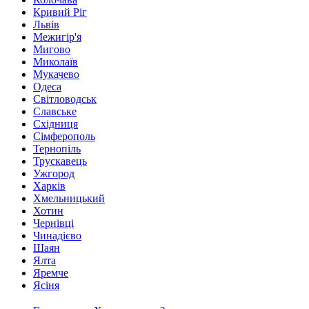
Кривий Ріг
Львів
Межигір'я
Мигово
Миколаїв
Мукачево
Одеса
Світловодськ
Славське
Східниця
Сімферополь
Тернопіль
Трускавець
Ужгород
Харків
Хмельницький
Хотин
Чернівці
Чинадієво
Шаян
Ялта
Яремче
Ясіня