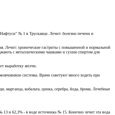
Нафтуси" № 1 в Трускавце. Лечит: болезни печени и
евая. Лечит: хронические гастриты с повышенной и нормальной
зджають с металлическими чашками и сухим спиртом для
ает выработку желчи.
 жовчовивои системы. Врачи советуют много ходить при
, марганца, кобальта, цинка, серебра, йода, брома. Лечебные
 13 и 62,3% - в воде источника № 15. Конечно лечит эта вода