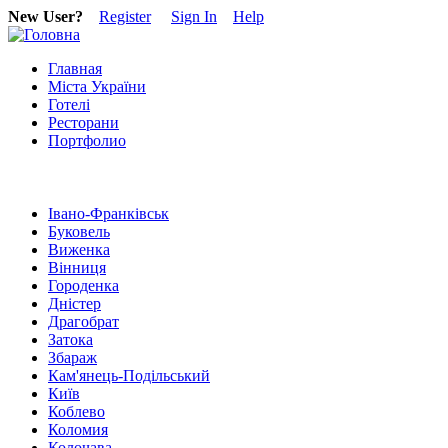
New User?
Register
Sign In
Help
Главная
Міста України
Готелі
Ресторани
Портфолио
Івано-Франківськ
Буковель
Виженка
Вінниця
Городенка
Дністер
Драгобрат
Затока
Збараж
Кам'янець-Подільський
Київ
Коблево
Коломия
Колочава