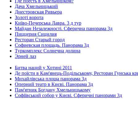
Где поесть в Хмельницком?
Дача Хмельницький
Днестровская Ривьера
Золоті ворота
Київо-Печерська Лавра. 3 д тур
Майдан Незалежності. Сферична панорама 3д
Пиццерия Сицилия
Ресторан Старый город
Софиевская площадь. Панорама 3д
Туркомплекс Солнечна долина
Эрней лаз
Битва наций у Хотині 2011
Де поїсти в Кам'янець-Подільському, Ресторан Гунська к
Михайлівська площа панорама 3д
Оперний театр в Києві. Панорама 3д
Пам'ятник Богдану Хмельницькому
Софіївський собор у Києві. Сферичні панорами 3д