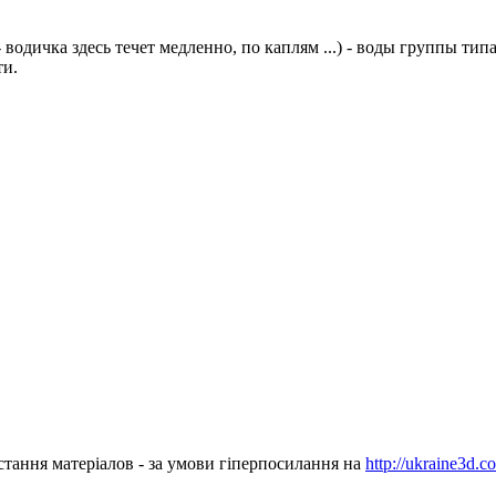
дичка здесь течет медленно, по каплям ...) - воды группы типа
ти.
стання матеріалов - за умови гіперпосилання на
http://ukraine3d.c