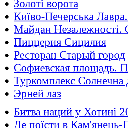
Золоті ворота
Київо-Печерська Лавра.
Майдан Незалежності. 
Пиццерия Сицилия
Ресторан Старый город
Софиевская площадь. П
Туркомплекс Солнечна 
Эрней лаз
Битва наций у Хотині 2
Де поїсти в Кам'янець-