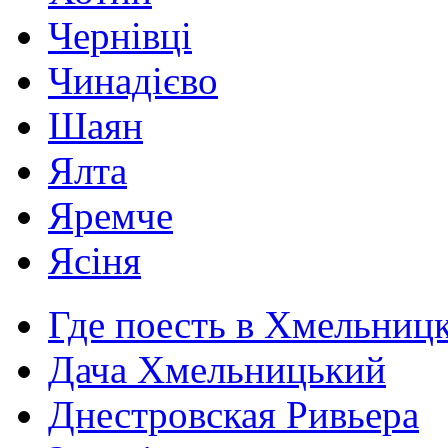
Чернівці
Чинадієво
Шаян
Ялта
Яремче
Ясіня
Где поесть в Хмельниц
Дача Хмельницький
Днестровская Ривьера