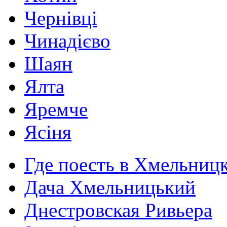
Чернівці
Чинадієво
Шаян
Ялта
Яремче
Ясіня
Где поесть в Хмельниц
Дача Хмельницький
Днестровская Ривьера