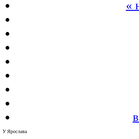
« 
в
У Ярослава