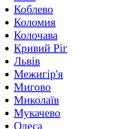
Коблево
Коломия
Колочава
Кривий Ріг
Львів
Межигір'я
Мигово
Миколаїв
Мукачево
Одеса