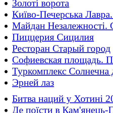
Золоті ворота
Київо-Печерська Лавра.
Майдан Незалежності. 
Пиццерия Сицилия
Ресторан Старый город
Софиевская площадь. П
Туркомплекс Солнечна 
Эрней лаз
Битва наций у Хотині 2
Де поїсти в Кам'янець-