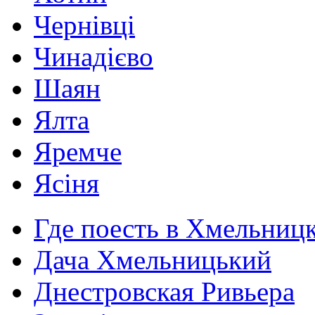
Чернівці
Чинадієво
Шаян
Ялта
Яремче
Ясіня
Где поесть в Хмельниц
Дача Хмельницький
Днестровская Ривьера