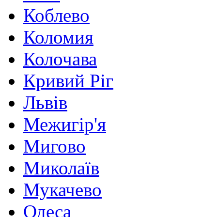
Коблево
Коломия
Колочава
Кривий Ріг
Львів
Межигір'я
Мигово
Миколаїв
Мукачево
Одеса