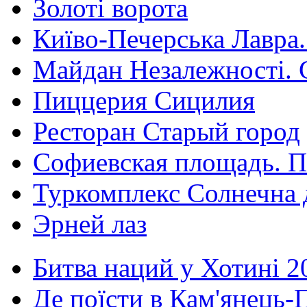
Золоті ворота
Київо-Печерська Лавра.
Майдан Незалежності. 
Пиццерия Сицилия
Ресторан Старый город
Софиевская площадь. П
Туркомплекс Солнечна 
Эрней лаз
Битва наций у Хотині 2
Де поїсти в Кам'янець-