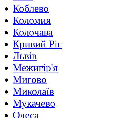
Коблево
Коломия
Колочава
Кривий Ріг
Львів
Межигір'я
Мигово
Миколаїв
Мукачево
Одеса