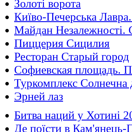
Золоті ворота
Київо-Печерська Лавра.
Майдан Незалежності. 
Пиццерия Сицилия
Ресторан Старый город
Софиевская площадь. П
Туркомплекс Солнечна 
Эрней лаз
Битва наций у Хотині 2
Де поїсти в Кам'янець-