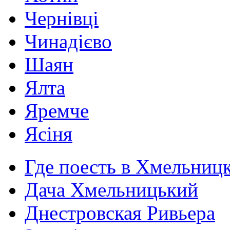
Чернівці
Чинадієво
Шаян
Ялта
Яремче
Ясіня
Где поесть в Хмельниц
Дача Хмельницький
Днестровская Ривьера