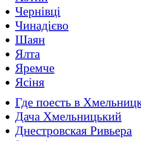
Чернівці
Чинадієво
Шаян
Ялта
Яремче
Ясіня
Где поесть в Хмельниц
Дача Хмельницький
Днестровская Ривьера