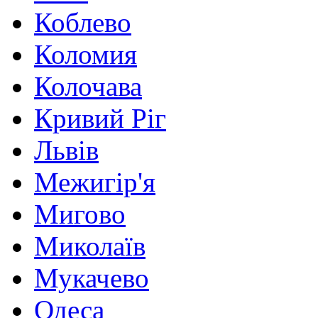
Коблево
Коломия
Колочава
Кривий Ріг
Львів
Межигір'я
Мигово
Миколаїв
Мукачево
Одеса