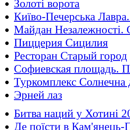
Золоті ворота
Київо-Печерська Лавра.
Майдан Незалежності. 
Пиццерия Сицилия
Ресторан Старый город
Софиевская площадь. П
Туркомплекс Солнечна 
Эрней лаз
Битва наций у Хотині 2
Де поїсти в Кам'янець-