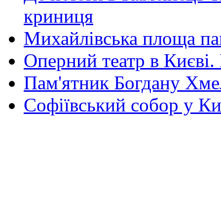
криниця
Михайлівська площа па
Оперний театр в Києві.
Пам'ятник Богдану Хм
Софіївський собор у Ки