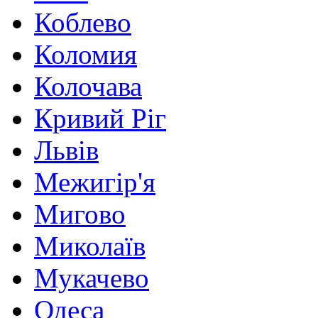
Коблево
Коломия
Колочава
Кривий Ріг
Львів
Межигір'я
Мигово
Миколаїв
Мукачево
Одеса