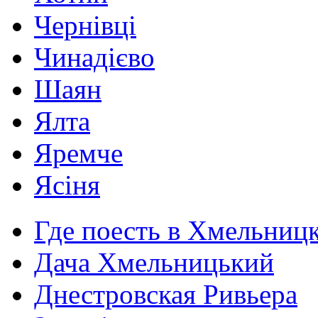
Чернівці
Чинадієво
Шаян
Ялта
Яремче
Ясіня
Где поесть в Хмельниц
Дача Хмельницький
Днестровская Ривьера