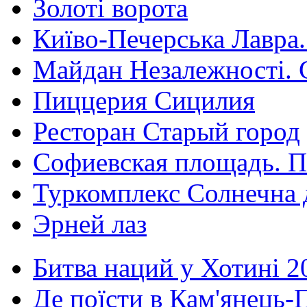
Золоті ворота
Київо-Печерська Лавра.
Майдан Незалежності. 
Пиццерия Сицилия
Ресторан Старый город
Софиевская площадь. П
Туркомплекс Солнечна 
Эрней лаз
Битва наций у Хотині 2
Де поїсти в Кам'янець-