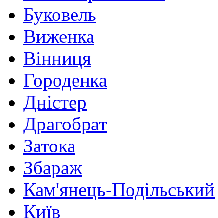
Буковель
Виженка
Вінниця
Городенка
Дністер
Драгобрат
Затока
Збараж
Кам'янець-Подільський
Київ