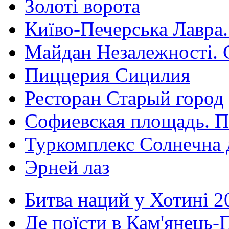
Золоті ворота
Київо-Печерська Лавра.
Майдан Незалежності. 
Пиццерия Сицилия
Ресторан Старый город
Софиевская площадь. П
Туркомплекс Солнечна 
Эрней лаз
Битва наций у Хотині 2
Де поїсти в Кам'янець-