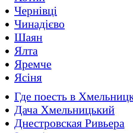
Чернівці
Чинадієво
Шаян
Ялта
Яремче
Ясіня
Где поесть в Хмельниц
Дача Хмельницький
Днестровская Ривьера