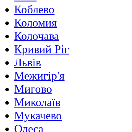
Коблево
Коломия
Колочава
Кривий Ріг
Львів
Межигір'я
Мигово
Миколаїв
Мукачево
Одеса