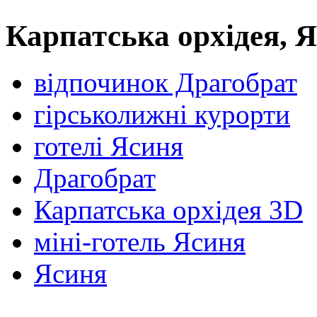
Карпатська орхідея, 
відпочинок Драгобрат
гірськолижні курорти
готелі Ясиня
Драгобрат
Карпатська орхідея 3D
міні-готель Ясиня
Ясиня