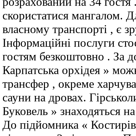
розрахований на 34 гостя 
скористатися мангалом. Д
власному транспорті , є з
Інформаційні послуги сто
гостям безкоштовно . За д
Карпатська орхідея » мож
трансфер , окреме харчув
сауни на дровах. Гірськол
Буковель » знаходяться на 
До підйомника « Костирів