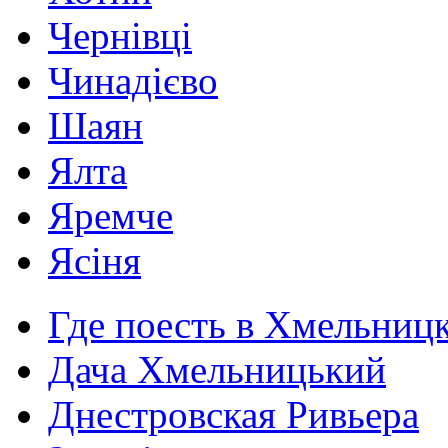
Чернівці
Чинадієво
Шаян
Ялта
Яремче
Ясіня
Где поесть в Хмельниц
Дача Хмельницький
Днестровская Ривьера