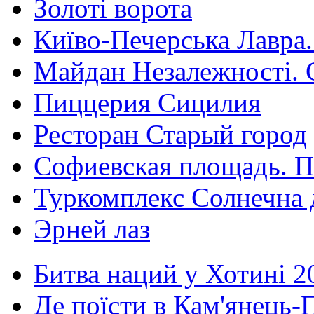
Золоті ворота
Київо-Печерська Лавра.
Майдан Незалежності. 
Пиццерия Сицилия
Ресторан Старый город
Софиевская площадь. П
Туркомплекс Солнечна 
Эрней лаз
Битва наций у Хотині 2
Де поїсти в Кам'янець-