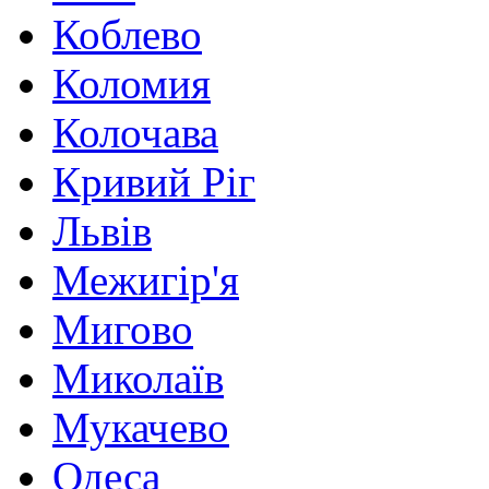
Коблево
Коломия
Колочава
Кривий Ріг
Львів
Межигір'я
Мигово
Миколаїв
Мукачево
Одеса