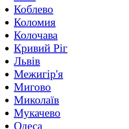
Коблево
Коломия
Колочава
Кривий Ріг
Львів
Межигір'я
Мигово
Миколаїв
Мукачево
Одеса