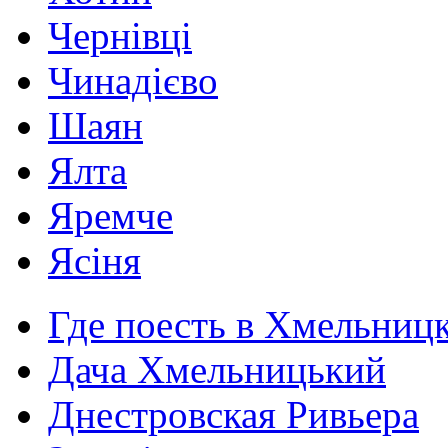
Чернівці
Чинадієво
Шаян
Ялта
Яремче
Ясіня
Где поесть в Хмельниц
Дача Хмельницький
Днестровская Ривьера