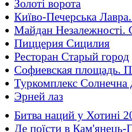
Золоті ворота
Київо-Печерська Лавра.
Майдан Незалежності. 
Пиццерия Сицилия
Ресторан Старый город
Софиевская площадь. П
Туркомплекс Солнечна 
Эрней лаз
Битва наций у Хотині 2
Де поїсти в Кам'янець-